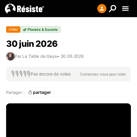
Creer votre liste
video
🌿
Planete & Societe
Se connecter
30 juin 2026
S'enregistrer
Par
La Table de Gaya
•
30.06.2026
🎙️
🎙️
🎙️
🎙️
🎙️
Pas encore de votes
Connectez-vous pour noter
partager
Partager :