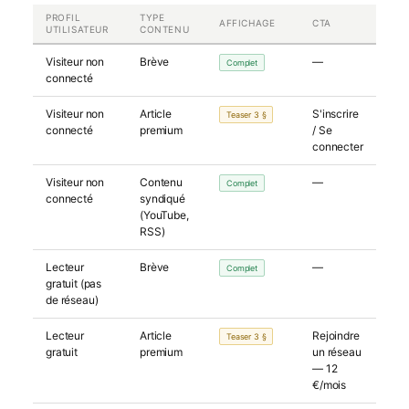
PROFIL
TYPE
AFFICHAGE
CTA
UTILISATEUR
CONTENU
Visiteur non
Brève
—
Complet
connecté
Visiteur non
Article
S'inscrire
Teaser 3 §
connecté
premium
/ Se
connecter
Visiteur non
Contenu
—
Complet
connecté
syndiqué
(YouTube,
RSS)
Lecteur
Brève
—
Complet
gratuit (pas
de réseau)
Lecteur
Article
Rejoindre
Teaser 3 §
gratuit
premium
un réseau
— 12
€/mois