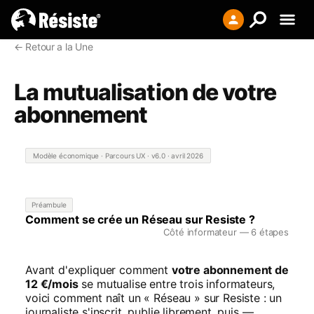
← Retour a la Une
Creer votre liste
Se connecter
La mutualisation de votre
abonnement
S'enregistrer
Modèle économique · Parcours UX · v6.0 · avril 2026
Préambule
Comment se crée un Réseau sur Resiste ?
Côté informateur — 6 étapes
Avant d'expliquer comment
votre abonnement de
12 €/mois
se mutualise entre trois informateurs,
voici comment naît un « Réseau » sur Resiste : un
journaliste s'inscrit, publie librement, puis —