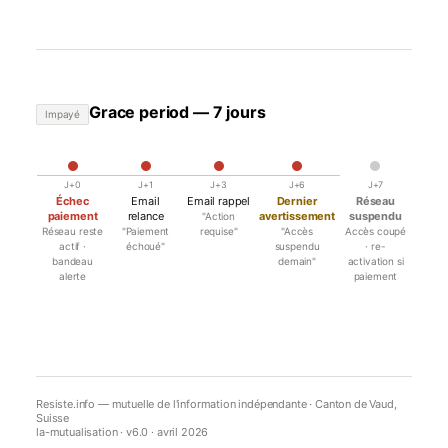
Grace period — 7 jours
Impayé
J+0
J+1
J+3
J+6
J+7
Échec
Email
Email rappel
Dernier
Réseau
paiement
relance
avertissement
suspendu
"Action
Réseau reste
"Paiement
requise"
"Accès
Accès coupé
actif ·
échoué"
suspendu
· re-
bandeau
demain"
activation si
alerte
paiement
Resiste.info — mutuelle de l'information indépendante · Canton de Vaud,
Suisse
la-mutualisation · v6.0 · avril 2026