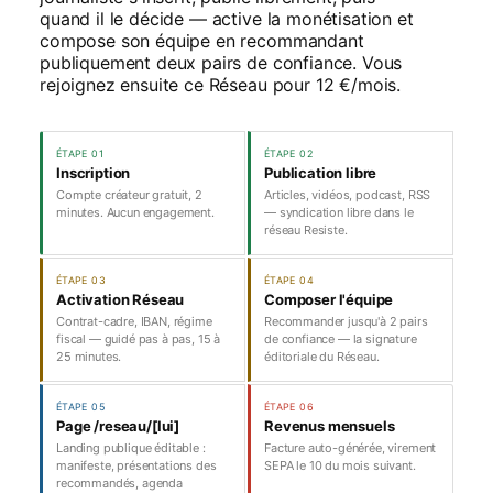
quand il le décide — active la monétisation et
compose son équipe en recommandant
publiquement deux pairs de confiance. Vous
rejoignez ensuite ce Réseau pour 12 €/mois.
ÉTAPE 01
ÉTAPE 02
Inscription
Publication libre
Compte créateur gratuit, 2
Articles, vidéos, podcast, RSS
minutes. Aucun engagement.
— syndication libre dans le
réseau Resiste.
ÉTAPE 03
ÉTAPE 04
Activation Réseau
Composer l'équipe
Contrat-cadre, IBAN, régime
Recommander jusqu'à 2 pairs
fiscal — guidé pas à pas, 15 à
de confiance — la signature
25 minutes.
éditoriale du Réseau.
ÉTAPE 05
ÉTAPE 06
Page /reseau/[lui]
Revenus mensuels
Landing publique éditable :
Facture auto-générée, virement
manifeste, présentations des
SEPA le 10 du mois suivant.
recommandés, agenda