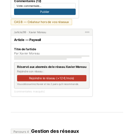
Commentaires (12)
Votre commentaire…
Publier
CAS B — Créateur hors de vos réseaux
/article/99 · Xavier Moreau
Article — Paywall
Titre de l'article
Par Xavier Moreau
Réservé aux abonnés de le réseau Xavier Moreau
Rejoindre son réseau :
Rejoindre le réseau (+12 €/mois)
Vous découvrirez Xavier et les 2 pairs qu'il recommande.
(commentaires masqués)
Gestion des réseaux
Parcours 4