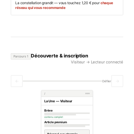
La constellation grandit — vous touchez 1,20 € pour
chaque
réseau qui vous recommande
Découverte & inscription
Parcours 1
Visiteur → Lecteur connecté
←
→
Défiler
/
La Une — Visiteur
Brève
contenu complet
Article premium