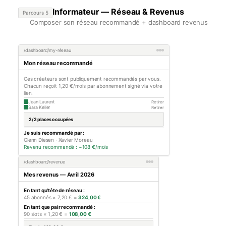
Informateur — Réseau & Revenus
Parcours 5
Composer son réseau recommandé + dashboard revenus
/dashboard/my-réseau
Mon réseau recommandé
Ces créateurs sont publiquement recommandés par vous.
Chacun reçoit 1,20 €/mois par abonnement signé via votre
lien.
Jean Laurent
Retirer
Sara Keller
Retirer
2/2 places occupées
Je suis recommandé par :
Glenn Diesen · Xavier Moreau
Revenu recommandé : ~108 €/mois
/dashboard/revenue
Mes revenus — Avril 2026
En tant qu'tête de réseau :
45 abonnés × 7,20 € =
324,00 €
En tant que pair recommandé :
90 slots × 1,20 € =
108,00 €