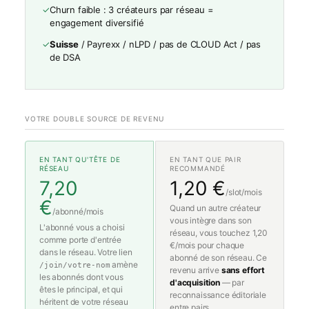
✓
Churn faible : 3 créateurs par réseau =
engagement diversifié
✓
Suisse
/ Payrexx / nLPD / pas de CLOUD Act / pas
de DSA
VOTRE DOUBLE SOURCE DE REVENU
EN TANT QU'TÊTE DE
EN TANT QUE PAIR
RÉSEAU
RECOMMANDÉ
7,20
1,20 €
/slot/mois
€
Quand un autre créateur
/abonné/mois
vous intègre dans son
L'abonné vous a choisi
réseau, vous touchez 1,20
comme porte d'entrée
€/mois pour chaque
dans le réseau. Votre lien
abonné de son réseau. Ce
amène
/join/votre-nom
revenu arrive
sans effort
les abonnés dont vous
d'acquisition
— par
êtes le principal, et qui
reconnaissance éditoriale
héritent de votre réseau
entre pairs.