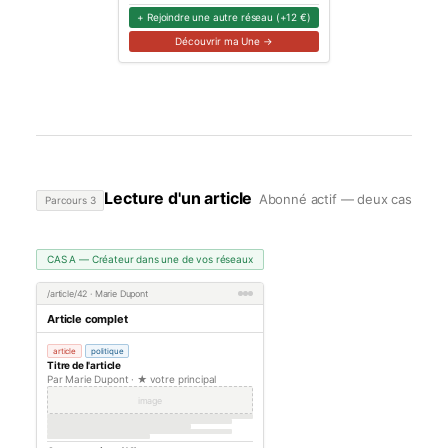
+ Rejoindre une autre réseau (+12 €)
Découvrir ma Une →
Lecture d'un article
Abonné actif — deux cas
Parcours 3
CAS A — Créateur dans une de vos réseaux
/article/42 · Marie Dupont
Article complet
article
politique
Titre de l'article
Par Marie Dupont · ★ votre principal
image