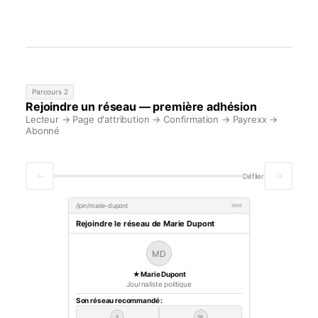
Parcours 2
Rejoindre un réseau — première adhésion
Lecteur → Page d'attribution → Confirmation → Payrexx →
Abonné
←
→
Défiler
/join/marie-dupont
Rejoindre le réseau de Marie Dupont
MD
★ Marie Dupont
Journaliste politique
Son réseau recommandé :
JL
SK