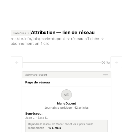
Attribution — lien de réseau
Parcours 6
resiste.info/join/marie-dupont → réseau affichée →
abonnement en 1 clic
←
→
Défiler
/join/marie-dupont
Page de réseau
MD
Marie Dupont
Journaliste politique · 42 articles
Son réseau :
Jean L. · Sara K.
Rejoindre le réseau de Marie : elle et les 2 pairs qu'elle
recommande —
12 €/mois
.