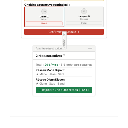
Choisissez un nouveau principal :
JB
GD
Jacques B.
Glenn D.
Défense
Géopol
Choisir
Choisir
Confirmer la bascule →
ou + Ajouter
/dashboard/subscription
2 réseaux actives
▶
Total :
24 €/mois
· 5-6 créateurs soutenus
Réseau Marie Dupont
★ Marie · Jean · Sara
Réseau Glenn Diesen
★ Glenn · Stas · Baud
+ Rejoindre une autre réseau (+12 €)