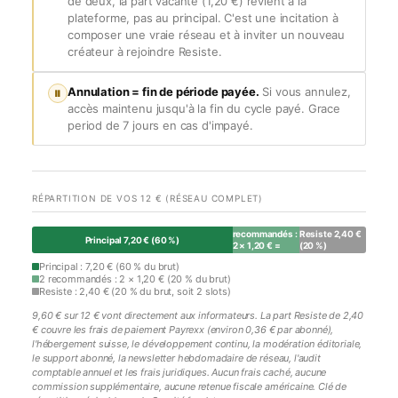
de deux, la part vacante (1,20 €) revient à la
plateforme, pas au principal. C'est une incitation à
composer une vraie réseau et à inviter un nouveau
créateur à rejoindre Resiste.
Annulation = fin de période payée.
Si vous annulez,
⏸
accès maintenu jusqu'à la fin du cycle payé. Grace
period de 7 jours en cas d'impayé.
RÉPARTITION DE VOS 12 € (RÉSEAU COMPLET)
2
recommandés :
Resiste 2,40 €
Principal 7,20 € (60 %)
2 × 1,20 € =
(20 %)
2,40 € (20 %)
Principal : 7,20 € (60 % du brut)
2 recommandés : 2 × 1,20 € (20 % du brut)
Resiste : 2,40 € (20 % du brut, soit 2 slots)
9,60 € sur 12 € vont directement aux informateurs. La part Resiste de 2,40
€ couvre les frais de paiement Payrexx (environ 0,36 € par abonné),
l'hébergement suisse, le développement continu, la modération éditoriale,
le support abonné, la newsletter hebdomadaire de réseau, l'audit
comptable annuel et les frais juridiques. Aucun frais caché, aucune
commission supplémentaire, aucune retenue fiscale américaine. Clé de