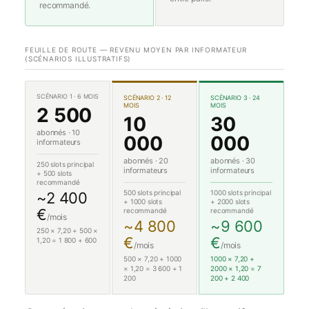
recommandé.
FEUILLE DE ROUTE — REVENU MOYEN PAR INFORMATEUR
(SCÉNARIOS ILLUSTRATIFS)
SCÉNARIO 1 · 6 MOIS
SCÉNARIO 2 · 12
SCÉNARIO 3 · 24
MOIS
MOIS
2 500
10
30
abonnés · 10
000
000
informateurs
abonnés · 20
abonnés · 30
250 slots principal
informateurs
informateurs
+ 500 slots
recommandé
500 slots principal
1000 slots principal
~2 400
+ 1000 slots
+ 2000 slots
€
recommandé
recommandé
/mois
~4 800
~9 600
250 × 7,20 + 500 ×
€
€
1,20 = 1 800 + 600
/mois
/mois
500 × 7,20 + 1000
1000 × 7,20 +
× 1,20 = 3 600 + 1
2000 × 1,20 = 7
200
200 + 2 400