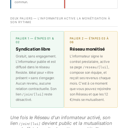
commun.
DEUX PALIERS — L'INFORMATEUR ACTIVE LA MONÉTISATION À
SON RYTHME
PALIER 1 — ÉTAPES 01 &
PALIER 2 — ÉTAPES 03 À
02
06
Syndication libre
Réseau monétisé
Gratuit, sans engagement.
L'informateur signe le
L'informateur publie et est
contrat prestataire, active
diffusé dans le réseau
sa page
,
/reseau/[lui]
Resiste. Idéal pour « être
compose son équipe, et
présent » sans s'engager.
reçoit ses revenus chaque
Aucun revenu, aucune
mois. C'est à ce moment
relation contractuelle. Son
que vous pouvez rejoindre
lien
reste
son Réseau et que les 12
/join/[lui]
désactivé.
€/mois se mutualisent.
Une fois le Réseau d'un informateur activé, son
lien
devient public et la mutualisation
/join/[lui]