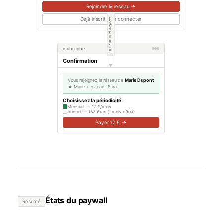
Rejoindre le réseau →
Déjà inscrit ? Se connecter
cookie primary_ref
/subscribe
Confirmation
▶
Vous rejoignez le réseau de
Marie Dupont
★ Marie + • Jean · Sara
Choisissez la périodicité :
Mensuel — 12 €/mois
Annuel — 132 €/an (1 mois offert)
Payer 12 € →
États du paywall
Résumé