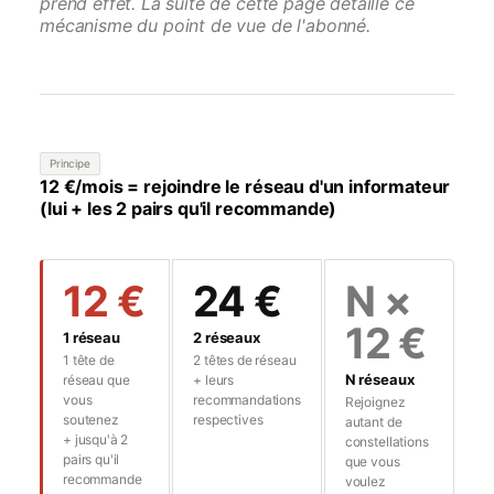
prend effet. La suite de cette page détaille ce
mécanisme du point de vue de l'abonné.
Principe
12 €/mois = rejoindre le réseau d'un informateur
(lui + les 2 pairs qu'il recommande)
12 €
24 €
N ×
12 €
1 réseau
2 réseaux
1 tête de
2 têtes de réseau
N réseaux
réseau que
+ leurs
vous
recommandations
Rejoignez
soutenez
respectives
autant de
+ jusqu'à 2
constellations
pairs qu'il
que vous
recommande
voulez