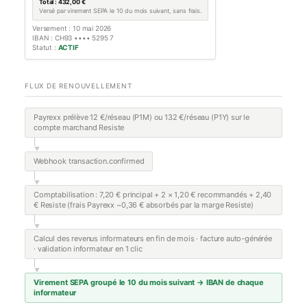
Total : 432,00 €
Versé par virement SEPA le 10 du mois suivant, sans frais.
Versement : 10 mai 2026
IBAN : CH93 •••• 5295 7
Statut :
ACTIF
FLUX DE RENOUVELLEMENT
Payrexx prélève 12 €/réseau (P1M) ou 132 €/réseau (P1Y) sur le
compte marchand Resiste
▼
Webhook transaction.confirmed
▼
Comptabilisation : 7,20 € principal + 2 × 1,20 € recommandés + 2,40
€ Resiste (frais Payrexx ~0,36 € absorbés par la marge Resiste)
▼
Calcul des revenus informateurs en fin de mois · facture auto-générée
· validation informateur en 1 clic
▼
Virement SEPA groupé le 10 du mois suivant → IBAN de chaque
informateur