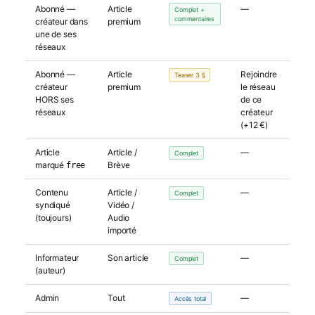
Abonné —
Article
—
Complet +
commentaires
créateur dans
premium
une de ses
réseaux
Abonné —
Article
Rejoindre
Teaser 3 §
créateur
premium
le réseau
HORS ses
de ce
réseaux
créateur
(+12 €)
Article
Article /
—
Complet
marqué
Brève
free
Contenu
Article /
—
Complet
syndiqué
Vidéo /
(toujours)
Audio
importé
Informateur
Son article
—
Complet
(auteur)
Admin
Tout
—
Accès total