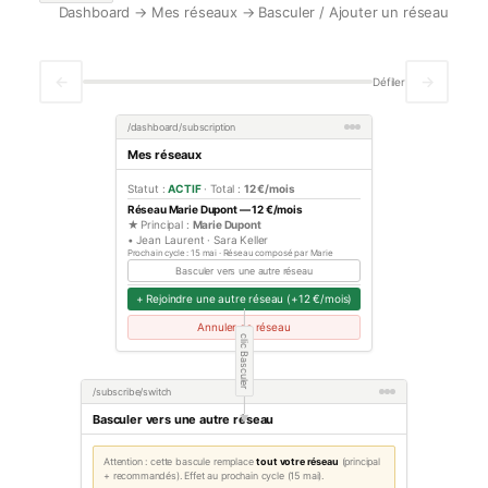
Dashboard → Mes réseaux → Basculer / Ajouter un réseau
←
→
Défiler
/dashboard/subscription
Mes réseaux
Statut :
ACTIF
· Total :
12 €/mois
Réseau Marie Dupont — 12 €/mois
★ Principal :
Marie Dupont
• Jean Laurent · Sara Keller
Prochain cycle : 15 mai · Réseau composé par Marie
Basculer vers une autre réseau
+ Rejoindre une autre réseau (+12 €/mois)
Annuler ce réseau
clic Basculer
/subscribe/switch
Basculer vers une autre réseau
▶
Attention : cette bascule remplace
tout votre réseau
(principal
+ recommandés). Effet au prochain cycle (15 mai).