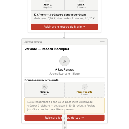
Jean L.
Sara K.
Enquêtes
Économie
12 €/mois — 3 créateurs dans votre réseau
Marie reçoit 7,20 €, chacun des 2 pairs reçoit 1,20 €.
Rejoindre le réseau de Marie →
▶
/join/luc-renaud
Variante — Réseau incomplet
LR
★ Luc Renaud
Journaliste scientifique
Son réseau recommandé :
OS
?
Omar S.
Place vacante
Tech
À venir
Luc a recommandé 1 pair. La 2e place invite un nouveau
créateur à rejoindre — cette part (1,20 €) revient à Resiste
jusqu'à ce que Luc complète son réseau.
Rejoindre le réseau de Luc →
redirect Payrexx