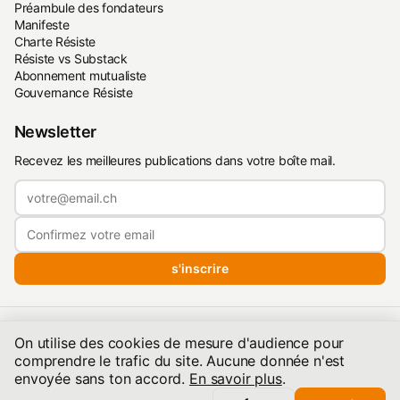
Préambule des fondateurs
Manifeste
Charte Résiste
Résiste vs Substack
Abonnement mutualiste
Gouvernance Résiste
Newsletter
Recevez les meilleures publications dans votre boîte mail.
s'inscrire
Politique de confidentialité
·
Conditions d'utilisation
·
On utilise des cookies de mesure d'audience pour
Conditions de publication
comprendre le trafic du site. Aucune donnée n'est
©2026 resiste.info | Hébergé quelque part dans les Alpes — Une
envoyée sans ton accord.
En savoir plus
.
société de droit suisse