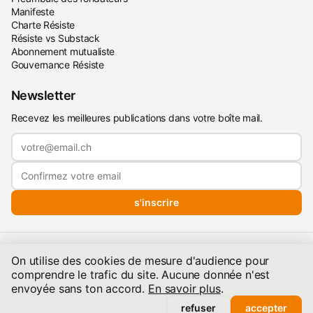
Manifeste
Charte Résiste
Résiste vs Substack
Abonnement mutualiste
Gouvernance Résiste
Newsletter
Recevez les meilleures publications dans votre boîte mail.
s'inscrire
Politique de confidentialité
·
Conditions d'utilisation
·
On utilise des cookies de mesure d'audience pour
Conditions de publication
comprendre le trafic du site. Aucune donnée n'est
©2026 resiste.info | Hébergé quelque part dans les Alpes — Une
envoyée sans ton accord.
En savoir plus
.
société de droit suisse
refuser
accepter