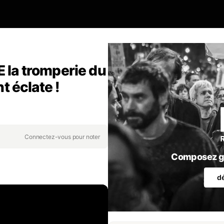
E la tromperie du
 éclate !
Connectez-vous pour noter
Composez gr
d