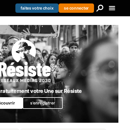
faites votre choix
se connecter
Creer votre liste
Se connecter
S'enregistrer
atuitement votre Une sur Résiste
écouvrir
s'enregistrer
Médias mainstream vs alternatifs : la