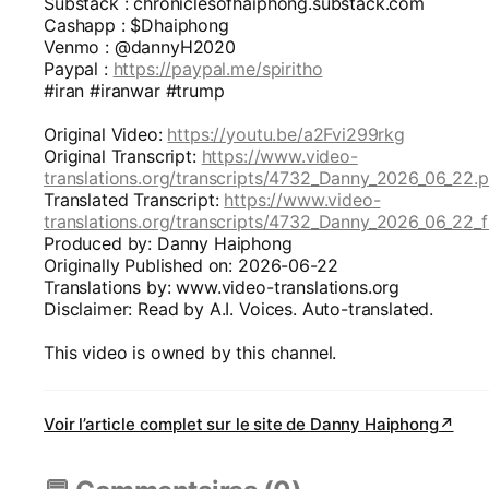
Substack : chroniclesofhaiphong.substack.com
Cashapp : $Dhaiphong
Venmo : @dannyH2020
Paypal :
https://paypal.me/spiritho
#iran #iranwar #trump
Original Video:
https://youtu.be/a2Fvi299rkg
Original Transcript:
https://www.video-
translations.org/transcripts/4732_Danny_2026_06_22.p
Translated Transcript:
https://www.video-
translations.org/transcripts/4732_Danny_2026_06_22_f
Produced by: Danny Haiphong
Originally Published on: 2026-06-22
Translations by: www.video-translations.org
Disclaimer: Read by A.I. Voices. Auto-translated.
This video is owned by this channel.
Voir l’article complet sur le site de
Danny Haiphong
↗