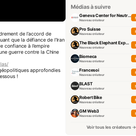
Médias à suivre
Geneva Center for Neutrality
Nouveau créateur
Pro Suisse
ndrement de l’accord de
Nouveau créateur
quant que la défiance de l’Iran
The Black Elephant Experience
re confiance à l’empire
Nouveau créateur
’une guerre contre la Chine
Biomeca
Nouveau créateur
las/
géopolitiques approfondies
Francesoi
Nouveau créateur
essous !
BLAST
Nouveau créateur
Robert Bike
Nouveau créateur
GM Web3
Nouveau créateur
Voir tous les créateurs →