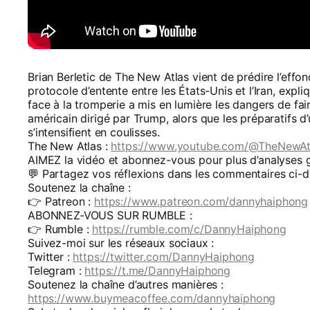
Brian Berletic de The New Atlas vient de prédire l’effo
protocole d’entente entre les États-Unis et l’Iran, expli
face à la tromperie a mis en lumière les dangers de fai
américain dirigé par Trump, alors que les préparatifs d
s’intensifient en coulisses.
The New Atlas :
https://www.youtube.com/@TheNewAt
AIMEZ la vidéo et abonnez-vous pour plus d’analyses 
💬 Partagez vos réflexions dans les commentaires ci-d
Soutenez la chaîne :
👉 Patreon :
https://www.patreon.com/dannyhaiphong
ABONNEZ-VOUS SUR RUMBLE :
👉 Rumble :
https://rumble.com/c/DannyHaiphong
Suivez-moi sur les réseaux sociaux :
Twitter :
https://twitter.com/DannyHaiphong
Telegram :
https://t.me/DannyHaiphong
Soutenez la chaîne d’autres manières :
https://www.buymeacoffee.com/dannyhaiphong