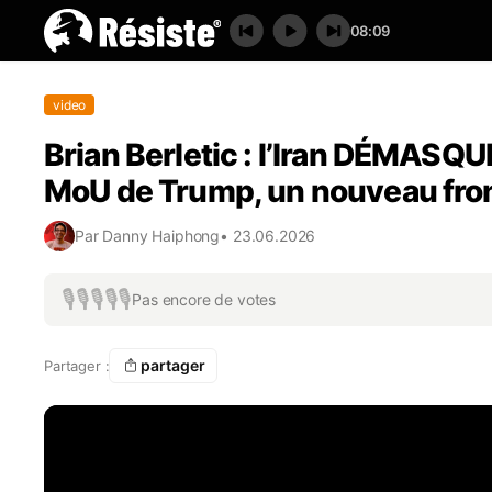
08:09
video
Brian Berletic : l’Iran DÉMASQU
MoU de Trump, un nouveau front
Par
Danny Haiphong
•
23.06.2026
🎙️
🎙️
🎙️
🎙️
🎙️
Pas encore de votes
partager
Partager :