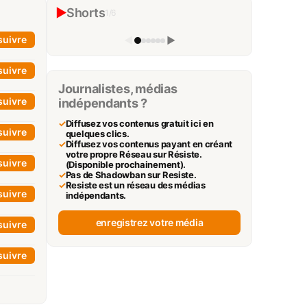
censure pour seule arme #shorts
▶
Shorts
1
/
6
L'impertinent
▶
suivre
◀
▶
suivre
Journalistes, médias
suivre
indépendants ?
✓
Diffusez vos contenus gratuit ici en
suivre
quelques clics.
✓
Diffusez vos contenus payant en créant
votre propre Réseau sur Résiste.
suivre
(Disponible prochainement).
✓
Pas de Shadowban sur Resiste.
✓
Resiste est un réseau des médias
suivre
indépendants.
enregistrez votre média
suivre
suivre