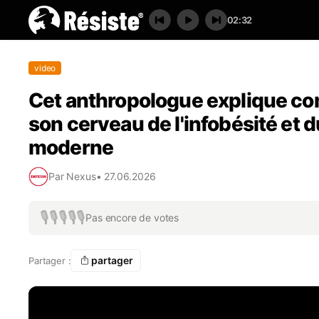
02:32
video
Cet anthropologue explique c
son cerveau de l'infobésité et 
moderne
Par
Nexus
•
27.06.2026
🎙️
🎙️
🎙️
🎙️
🎙️
Pas encore de votes
partager
Partager :