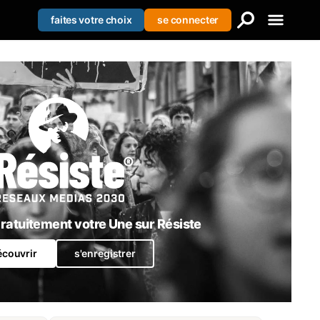
faites votre choix
se connecter
Creer votre liste
Se connecter
S'enregistrer
atuitement votre Une sur Résiste
écouvrir
s'enregistrer
RN l’instrument par lequel le système