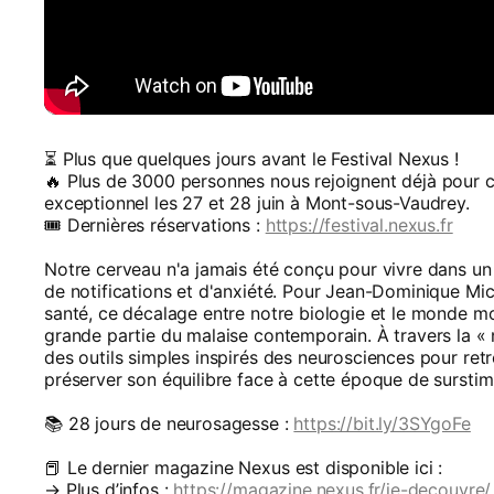
⏳ Plus que quelques jours avant le Festival Nexus !
🔥 Plus de 3000 personnes nous rejoignent déjà pour 
exceptionnel les 27 et 28 juin à Mont-sous-Vaudrey.
🎟️ Dernières réservations :
https://festival.nexus.fr
Notre cerveau n'a jamais été conçu pour vivre dans un 
de notifications et d'anxiété. Pour Jean-Dominique Mic
santé, ce décalage entre notre biologie et le monde m
grande partie du malaise contemporain. À travers la « 
des outils simples inspirés des neurosciences pour retro
préserver son équilibre face à cette époque de sursti
📚 28 jours de neurosagesse :
https://bit.ly/3SYgoFe
📕 Le dernier magazine Nexus est disponible ici :
→ Plus d’infos :
https://magazine.nexus.fr/je-decouvre/