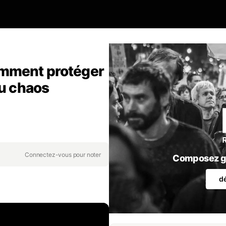
omment protéger
du chaos
Connectez-vous pour noter
Composez gr
d