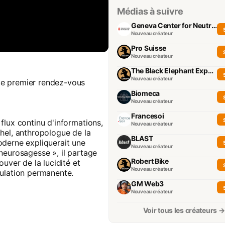
Médias à suivre
Geneva Center for Neutrality
Nouveau créateur
Pro Suisse
Nouveau créateur
The Black Elephant Experience
Nouveau créateur
ce premier rendez-vous
Biomeca
Nouveau créateur
Francesoi
flux continu d'informations,
Nouveau créateur
hel, anthropologue de la
BLAST
oderne expliquerait une
Nouveau créateur
neurosagesse », il partage
Robert Bike
uver de la lucidité et
Nouveau créateur
mulation permanente.
GM Web3
Nouveau créateur
Voir tous les créateurs →