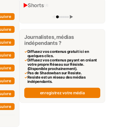
neutralise son véritable adversaire
▶
Shorts
1
/
6
The Black Elephant Experience
▶
suivre
◀
▶
suivre
Journalistes, médias
suivre
indépendants ?
✓
Diffusez vos contenus gratuit ici en
suivre
quelques clics.
✓
Diffusez vos contenus payant en créant
votre propre Réseau sur Résiste.
suivre
(Disponible prochainement).
✓
Pas de Shadowban sur Resiste.
✓
Resiste est un réseau des médias
suivre
indépendants.
enregistrez votre média
suivre
suivre