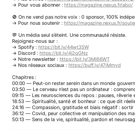
→ Pour vous abonner :
https://magazine.nexus.fr/abo/
🚫 On ne vend pas notre voix : 0 sponsor, 100% indépe
→ Pour nous soutenir :
https://magazine.nexus.fr/souten
💬 Un média seul s’éteint. Une communauté résiste.
Rejoignez-nous sur :
→ Spotify :
https://bit.ly/44wt3SW
→ Discord :
https://bit.ly/4j2qGNz
→ Notre newsletter :
https://bit.ly/3MI66WT
→ Nos réseaux sociaux :
https://buff.ly/47iMmyd
Chapitres :
00:00 — Peut-on rester serein dans un monde gouverné
03:50 — Le cerveau n’est pas un ordinateur : comprend
09:15 — Les neurosciences du repos : pauses, rêverie 
18:53 — Spiritualité, santé et bonheur : ce que dit réel
24:16 — Compassion, gratitude et biais négatif : sortir
36:12 — Covid, peur collective et manipulation des m
50:13 — Sens de la vie, spiritualité, pardon et neurosa