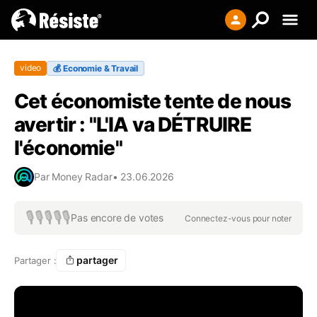
Creer votre liste
video
💰
Economie & Travail
Se connecter
Cet économiste tente de nous
S'enregistrer
avertir : "L'IA va DÉTRUIRE
l'économie"
Par
Money Radar
•
23.06.2026
🎙️
🎙️
🎙️
🎙️
🎙️
Pas encore de votes
Connectez-vous pour noter
partager
Partager :