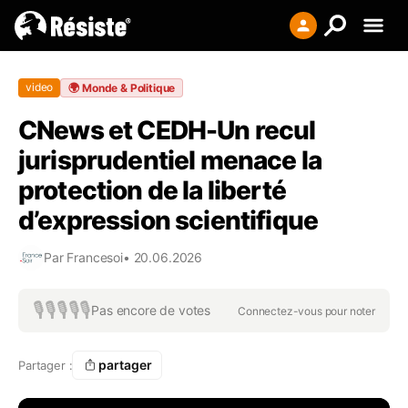
Creer votre liste
video
🌍
Monde & Politique
Se connecter
CNews et CEDH-Un recul
S'enregistrer
jurisprudentiel menace la
protection de la liberté
d’expression scientifique
Par
Francesoi
•
20.06.2026
🎙️
🎙️
🎙️
🎙️
🎙️
Pas encore de votes
Connectez-vous pour noter
partager
Partager :