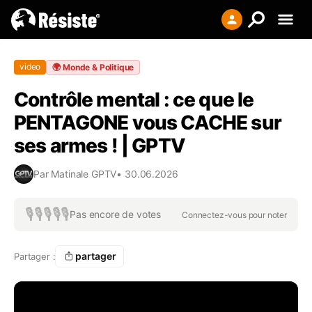
Creer votre liste
video
🌍
Monde & Politique
Se connecter
Contrôle mental : ce que le
S'enregistrer
PENTAGONE vous CACHE sur
ses armes ! | GPTV
Par
Matinale GPTV
•
30.06.2026
🎙️
🎙️
🎙️
🎙️
🎙️
Pas encore de votes
Connectez-vous pour noter
partager
Partager :