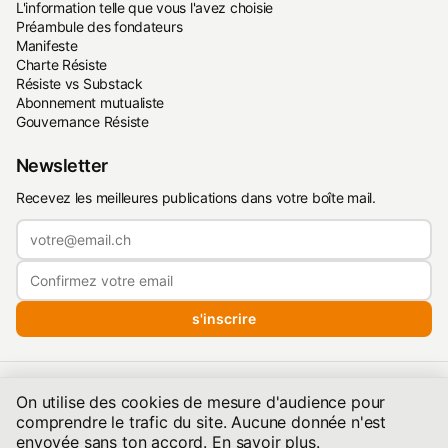
L'information telle que vous l'avez choisie
Préambule des fondateurs
Manifeste
Charte Résiste
Résiste vs Substack
Abonnement mutualiste
Gouvernance Résiste
Newsletter
Recevez les meilleures publications dans votre boîte mail.
s'inscrire
Politique de confidentialité
·
Conditions d'utilisation
·
On utilise des cookies de mesure d'audience pour
Conditions de publication
comprendre le trafic du site. Aucune donnée n'est
©2026 resiste.info | Hébergé quelque part dans les Alpes — Une
envoyée sans ton accord.
En savoir plus
.