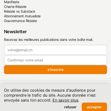
Manifeste
Charte Résiste
Résiste vs Substack
Abonnement mutualiste
Gouvernance Résiste
Newsletter
Recevez les meilleures publications dans votre boîte mail.
s'inscrire
Politique de confidentialité
·
Conditions d'utilisation
·
On utilise des cookies de mesure d'audience pour
Conditions de publication
comprendre le trafic du site. Aucune donnée n'est
©2026 resiste.info | Hébergé quelque part dans les Alpes — Une
envoyée sans ton accord.
En savoir plus
.
société de droit suisse
refuser
accepter