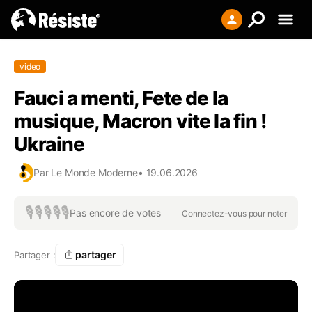
Creer votre liste
video
Se connecter
Fauci a menti, Fete de la
S'enregistrer
musique, Macron vite la fin !
Ukraine
Par
Le Monde Moderne
•
19.06.2026
🎙️
🎙️
🎙️
🎙️
🎙️
Pas encore de votes
Connectez-vous pour noter
partager
Partager :