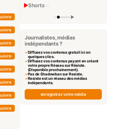
7 août 2026
▶
Shorts
1
/
6
La Table de Gaya
▶
suivre
◀
▶
suivre
Journalistes, médias
suivre
indépendants ?
✓
Diffusez vos contenus gratuit ici en
suivre
quelques clics.
✓
Diffusez vos contenus payant en créant
votre propre Réseau sur Résiste.
suivre
(Disponible prochainement).
✓
Pas de Shadowban sur Resiste.
✓
Resiste est un réseau des médias
suivre
indépendants.
enregistrez votre média
suivre
suivre