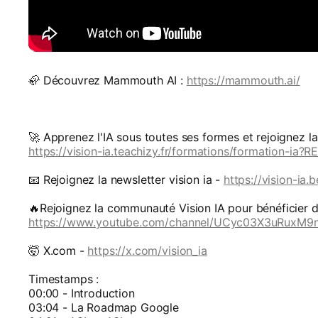
🦣 Découvrez Mammouth AI :
https://mammouth.ai/
🚀 Apprenez l'IA sous toutes ses formes et rejoignez 
https://vision-ia.teachizy.fr/formations/formation-ia?R
📧 Rejoignez la newsletter vision ia -
https://vision-ia.
🔥Rejoignez la communauté Vision IA pour bénéficier d
https://www.youtube.com/channel/UCyc03X3uRuxM9n
🤯 X.com -
https://x.com/vision_ia
Timestamps :
00:00 - Introduction
03:04 - La Roadmap Google