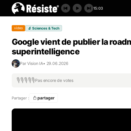
15:03
video
🔬
Sciences & Tech
Google vient de publier la road
superintelligence
Par
Vision IA
•
29.06.2026
🎙️
🎙️
🎙️
🎙️
🎙️
Pas encore de votes
partager
Partager :