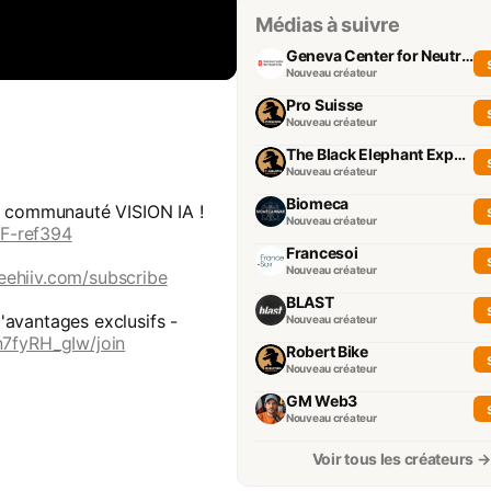
Médias à suivre
Geneva Center for Neutrality
Nouveau créateur
Pro Suisse
Nouveau créateur
The Black Elephant Experience
Nouveau créateur
Biomeca
la communauté VISION IA !
Nouveau créateur
EF-ref394
Francesoi
Nouveau créateur
beehiiv.com/subscribe
BLAST
'avantages exclusifs -
Nouveau créateur
7fyRH_gIw/join
Robert Bike
Nouveau créateur
GM Web3
Nouveau créateur
Voir tous les créateurs →