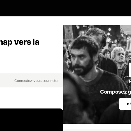
map vers la
Connectez-vous pour noter
Composez gr
d