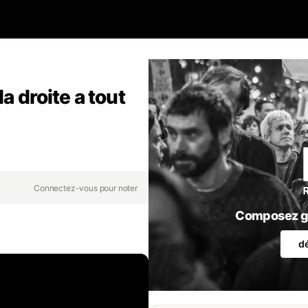
a droite a tout
Connectez-vous pour noter
Composez gr
d