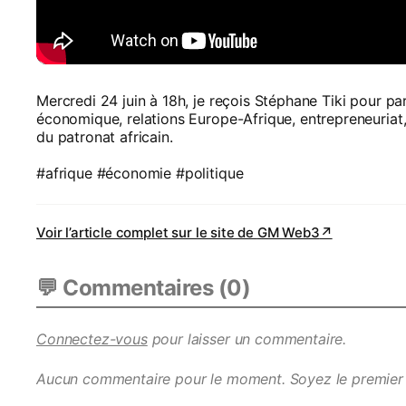
Mercredi 24 juin à 18h, je reçois Stéphane Tiki pour pa
économique, relations Europe-Afrique, entrepreneuriat, 
du patronat africain.
#afrique #économie #politique
Voir l’article complet sur le site de
GM Web3
↗
💬 Commentaires (
0
)
Connectez-vous
pour laisser un commentaire.
Aucun commentaire pour le moment. Soyez le premier 