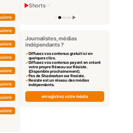
Scandale qui Secoue la Politique
▶
Shorts
Française! #shorts
1
/
6
Trouble Fait
▶
suivre
◀
▶
suivre
Journalistes, médias
suivre
indépendants ?
✓
Diffusez vos contenus gratuit ici en
suivre
quelques clics.
✓
Diffusez vos contenus payant en créant
votre propre Réseau sur Résiste.
suivre
(Disponible prochainement).
✓
Pas de Shadowban sur Resiste.
✓
Resiste est un réseau des médias
suivre
indépendants.
enregistrez votre média
suivre
suivre