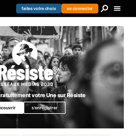
faites votre choix
se connecter
Creer votre liste
Se connecter
S'enregistrer
atuitement votre Une sur Résiste
écouvrir
s'enregistrer
Cocaine & Macronisme: L'Énorme