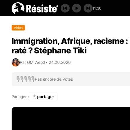
11:30
video
Immigration, Afrique, racisme : l
raté ? Stéphane Tiki
Par
GM Web3
•
24.06.2026
🎙️
🎙️
🎙️
🎙️
🎙️
Pas encore de votes
partager
Partager :