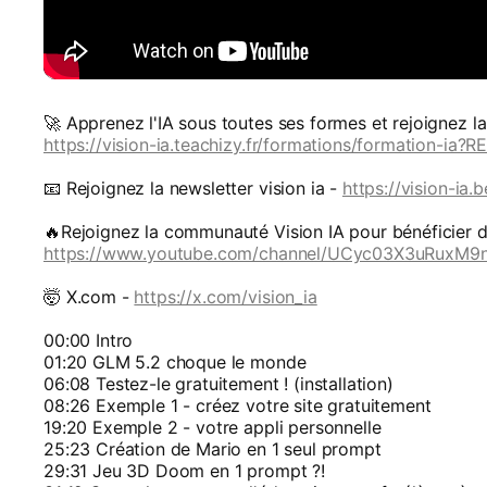
🚀 Apprenez l'IA sous toutes ses formes et rejoignez 
https://vision-ia.teachizy.fr/formations/formation-ia?R
📧 Rejoignez la newsletter vision ia -
https://vision-ia.
🔥Rejoignez la communauté Vision IA pour bénéficier d
https://www.youtube.com/channel/UCyc03X3uRuxM9n
🤯 X.com -
https://x.com/vision_ia
00:00 Intro
01:20 GLM 5.2 choque le monde
06:08 Testez-le gratuitement ! (installation)
08:26 Exemple 1 - créez votre site gratuitement
19:20 Exemple 2 - votre appli personnelle
25:23 Création de Mario en 1 seul prompt
29:31 Jeu 3D Doom en 1 prompt ?!