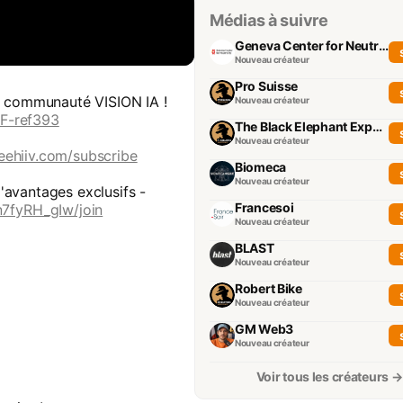
Médias à suivre
Geneva Center for Neutrality
Nouveau créateur
Pro Suisse
la communauté VISION IA !
Nouveau créateur
EF-ref393
The Black Elephant Experience
Nouveau créateur
beehiiv.com/subscribe
Biomeca
Nouveau créateur
'avantages exclusifs -
Francesoi
7fyRH_gIw/join
Nouveau créateur
BLAST
Nouveau créateur
Robert Bike
Nouveau créateur
GM Web3
Nouveau créateur
Voir tous les créateurs →