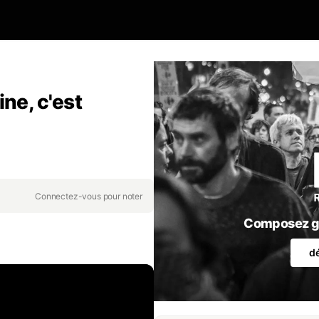
ine, c'est
Connectez-vous pour noter
Composez gr
d