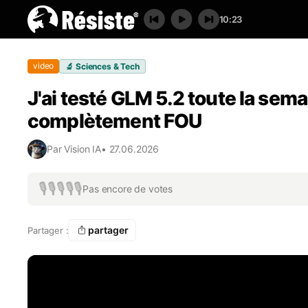
10:23
video
🔬
Sciences & Tech
J'ai testé GLM 5.2 toute la sema
complètement FOU
Par
Vision IA
•
27.06.2026
🎙️
🎙️
🎙️
🎙️
🎙️
Pas encore de votes
partager
Partager :