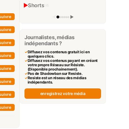
POURQUOI LE CANCER RÉCIDIVE ?
▶
Shorts
1
/
6
Biomeca
▶
suivre
◀
▶
suivre
Journalistes, médias
suivre
indépendants ?
✓
Diffusez vos contenus gratuit ici en
suivre
quelques clics.
✓
Diffusez vos contenus payant en créant
votre propre Réseau sur Résiste.
suivre
(Disponible prochainement).
✓
Pas de Shadowban sur Resiste.
✓
Resiste est un réseau des médias
suivre
indépendants.
enregistrez votre média
suivre
suivre