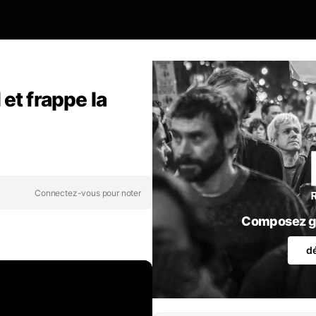
et frappe la
Connectez-vous pour noter
Composez gr
d