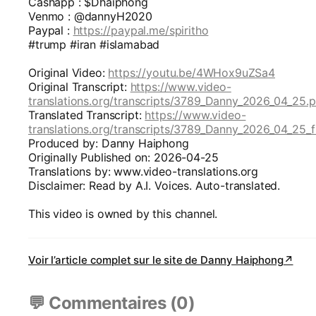
Cashapp : $Dhaiphong
Venmo : @dannyH2020
Paypal :
https://paypal.me/spiritho
#trump #iran #islamabad
Original Video:
https://youtu.be/4WHox9uZSa4
Original Transcript:
https://www.video-
translations.org/transcripts/3789_Danny_2026_04_25.p
Translated Transcript:
https://www.video-
translations.org/transcripts/3789_Danny_2026_04_25_f
Produced by: Danny Haiphong
Originally Published on: 2026-04-25
Translations by: www.video-translations.org
Disclaimer: Read by A.I. Voices. Auto-translated.
This video is owned by this channel.
Voir l’article complet sur le site de
Danny Haiphong
↗
💬 Commentaires (
0
)