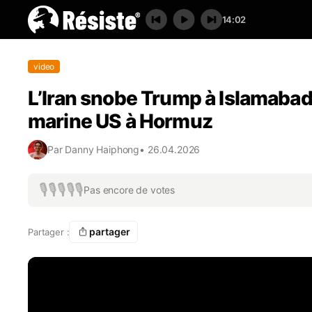
14:02
video
L’Iran snobe Trump à Islamabad 
marine US à Hormuz
Par
Danny Haiphong
•
26.04.2026
🎙️
🎙️
🎙️
🎙️
🎙️
Pas encore de votes
partager
Partager :