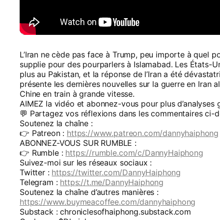
L’Iran ne cède pas face à Trump, peu importe à quel po
supplie pour des pourparlers à Islamabad. Les États-Un
plus au Pakistan, et la réponse de l’Iran a été dévasta
présente les dernières nouvelles sur la guerre en Iran al
Chine en train à grande vitesse.
AIMEZ la vidéo et abonnez-vous pour plus d’analyses g
💬 Partagez vos réflexions dans les commentaires ci-d
Soutenez la chaîne :
👉 Patreon :
https://www.patreon.com/dannyhaiphong
ABONNEZ-VOUS SUR RUMBLE :
👉 Rumble :
https://rumble.com/c/DannyHaiphong
Suivez-moi sur les réseaux sociaux :
Twitter :
https://twitter.com/DannyHaiphong
Telegram :
https://t.me/DannyHaiphong
Soutenez la chaîne d’autres manières :
https://www.buymeacoffee.com/dannyhaiphong
Substack : chroniclesofhaiphong.substack.com