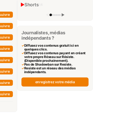
« Mûre Arctique » #idrissaberkane
▶
Shorts
1
/
6
Idriss J. Aberkane
▶
suivre
◀
▶
suivre
Journalistes, médias
suivre
indépendants ?
✓
Diffusez vos contenus gratuit ici en
suivre
quelques clics.
✓
Diffusez vos contenus payant en créant
votre propre Réseau sur Résiste.
suivre
(Disponible prochainement).
✓
Pas de Shadowban sur Resiste.
✓
Resiste est un réseau des médias
suivre
indépendants.
enregistrez votre média
suivre
suivre