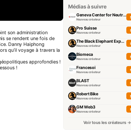
Médias à suivre
Geneva Center for Neutrality
Nouveau créateur
Pro Suisse
int son administration
Nouveau créateur
is se rendent une fois de
The Black Elephant Experience
trice. Danny Haiphong
Nouveau créateur
ors qu’il voyage à travers la
Biomeca
Nouveau créateur
éopolitiques approfondies !
essous !
Francesoi
Nouveau créateur
BLAST
Nouveau créateur
Robert Bike
Nouveau créateur
GM Web3
Nouveau créateur
Voir tous les créateurs →