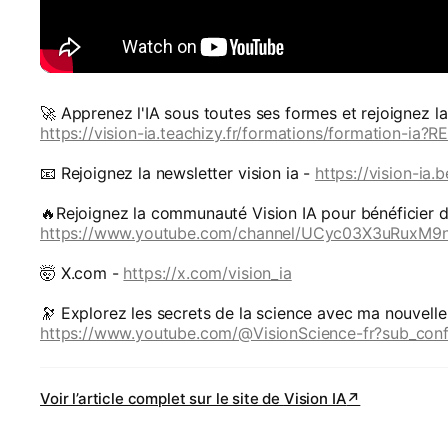
🚀 Apprenez l'IA sous toutes ses formes et rejoignez 
https://vision-ia.teachizy.fr/formations/formation-ia?
📧 Rejoignez la newsletter vision ia -
https://vision-ia.
🔥Rejoignez la communauté Vision IA pour bénéficier d
https://www.youtube.com/channel/UCyc03X3uRuxM9n
🤯 X.com -
https://x.com/vision_ia
🔭 Explorez les secrets de la science avec ma nouvelle
https://www.youtube.com/@VisionScience-fr?sub_conf
Voir l’article complet sur le site de
Vision IA
↗