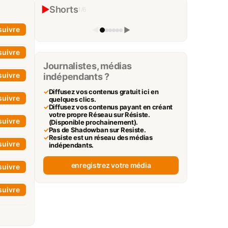
ON VA TOUS DEVENIR RICHE ! 🤩
▶
Shorts
1
/
6
Canard Réfractaire
▶
suivre
◀
▶
suivre
Journalistes, médias
suivre
indépendants ?
✓
Diffusez vos contenus gratuit ici en
suivre
quelques clics.
✓
Diffusez vos contenus payant en créant
votre propre Réseau sur Résiste.
suivre
(Disponible prochainement).
✓
Pas de Shadowban sur Resiste.
✓
Resiste est un réseau des médias
suivre
indépendants.
enregistrez votre média
suivre
suivre