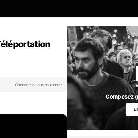
Téléportation
Connectez-vous pour noter
Composez gr
d