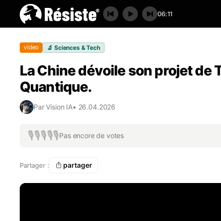
06:11
video
🔬
Sciences & Tech
La Chine dévoile son projet de 
Quantique.
Par
Vision IA
•
26.04.2026
🎙️
🎙️
🎙️
🎙️
🎙️
Pas encore de votes
partager
Partager :