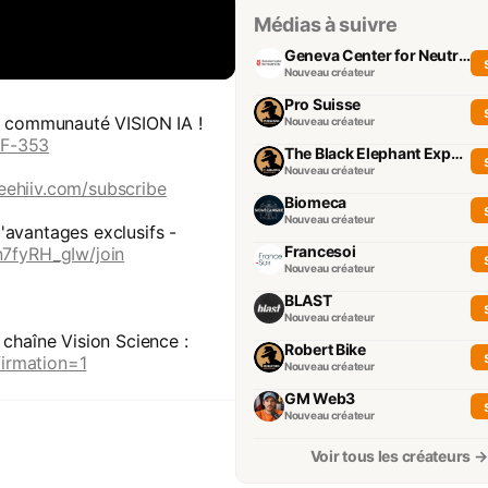
Médias à suivre
Geneva Center for Neutrality
Nouveau créateur
Pro Suisse
la communauté VISION IA !
Nouveau créateur
REF-353
The Black Elephant Experience
Nouveau créateur
beehiiv.com/subscribe
Biomeca
Nouveau créateur
'avantages exclusifs -
Francesoi
7fyRH_gIw/join
Nouveau créateur
BLAST
Nouveau créateur
 chaîne Vision Science :
Robert Bike
irmation=1
Nouveau créateur
GM Web3
Nouveau créateur
Voir tous les créateurs →