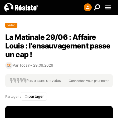
Creer votre liste
video
Se connecter
La Matinale 29/06 : Affaire
S'enregistrer
Louis : l'ensauvagement passe
un cap !
Par
Tocsin
•
29.06.2026
🎙️
🎙️
🎙️
🎙️
🎙️
Pas encore de votes
Connectez-vous pour noter
partager
Partager :