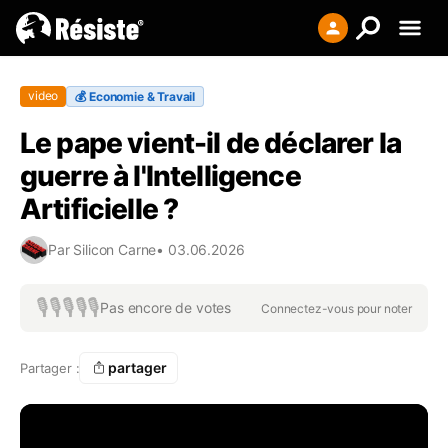
Creer votre liste
video
💰
Economie & Travail
Se connecter
Le pape vient-il de déclarer la
S'enregistrer
guerre à l'Intelligence
Artificielle ?
Par
Silicon Carne
•
03.06.2026
🎙️
🎙️
🎙️
🎙️
🎙️
Pas encore de votes
Connectez-vous pour noter
partager
Partager :