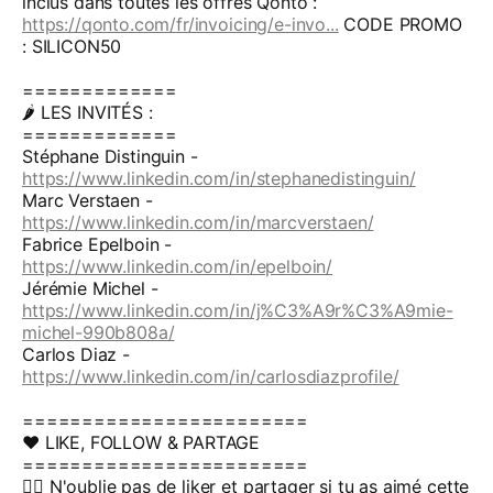
inclus dans toutes les offres Qonto :
https://qonto.com/fr/invoicing/e-invo...
CODE PROMO
: SILICON50
=============
🌶️ LES INVITÉS :
=============
Stéphane Distinguin -
https://www.linkedin.com/in/stephanedistinguin/
Marc Verstaen -
https://www.linkedin.com/in/marcverstaen/
Fabrice Epelboin -
https://www.linkedin.com/in/epelboin/
Jérémie Michel -
https://www.linkedin.com/in/j%C3%A9r%C3%A9mie-
michel-990b808a/
Carlos Diaz -
https://www.linkedin.com/in/carlosdiazprofile/
========================
❤️ LIKE, FOLLOW & PARTAGE
========================
👍🏽 N'oublie pas de liker et partager si tu as aimé cette