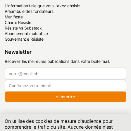
L'information telle que vous l'avez choisie
Préambule des fondateurs
Manifeste
Charte Résiste
Résiste vs Substack
Abonnement mutualiste
Gouvernance Résiste
Newsletter
Recevez les meilleures publications dans votre boîte mail.
s'inscrire
Politique de confidentialité
·
Conditions d'utilisation
·
On utilise des cookies de mesure d'audience pour
Conditions de publication
comprendre le trafic du site. Aucune donnée n'est
©2026 resiste.info | Hébergé quelque part dans les Alpes — Une