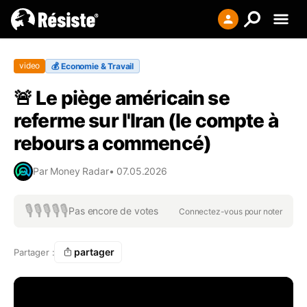
Creer votre liste
video
💰
Economie & Travail
Se connecter
🚨 Le piège américain se
S'enregistrer
referme sur l'Iran (le compte à
rebours a commencé)
Par
Money Radar
•
07.05.2026
🎙️
🎙️
🎙️
🎙️
🎙️
Pas encore de votes
Connectez-vous pour noter
partager
Partager :