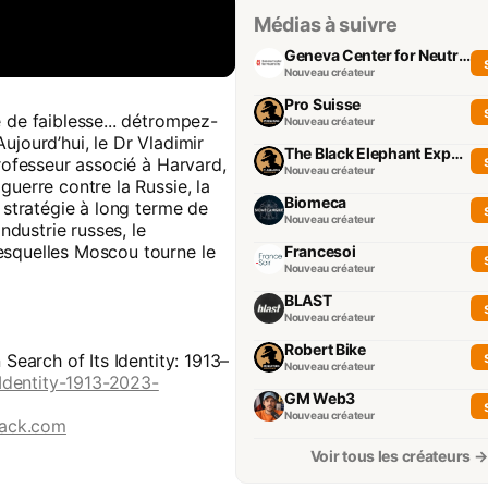
Médias à suivre
Geneva Center for Neutrality
Nouveau créateur
Pro Suisse
 de faiblesse... détrompez-
Nouveau créateur
ujourd’hui, le Dr Vladimir
The Black Elephant Experience
professeur associé à Harvard,
Nouveau créateur
guerre contre la Russie, la
Biomeca
a stratégie à long terme de
Nouveau créateur
industrie russes, le
esquelles Moscou tourne le
Francesoi
Nouveau créateur
BLAST
Nouveau créateur
Robert Bike
 Search of Its Identity: 1913–
Nouveau créateur
Identity-1913-2023-
GM Web3
Nouveau créateur
tack.com
Voir tous les créateurs →