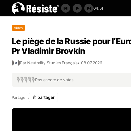
04:51
video
Le piège de la Russie pour l’Eur
Pr Vladimir Brovkin
Par
Neutrality Studies Français
•
08.07.2026
🎙️
🎙️
🎙️
🎙️
🎙️
Pas encore de votes
partager
Partager :