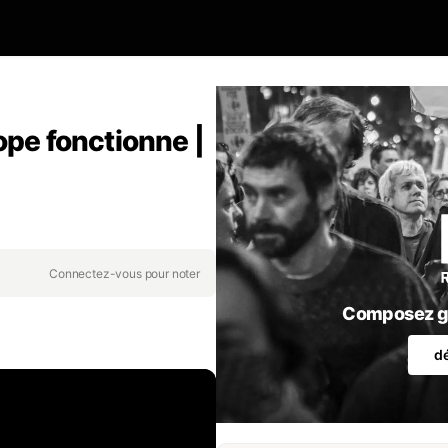
ope fonctionne |
Connectez-vous pour noter
Composez gr
d