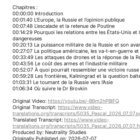
Chapitres :
00:00:00 Introduction
00:01:40 L’Europe, la Russie et l’opinion publique
00:07:48 L’escalade et la retenue de Poutine
00:14:29 Pourquoi les relations entre les États-Unis et 
dangereuses
00:20:13 La puissance militaire de la Russie et son av
00:27:07 La politique américaine, les va-t-en-guerre et 
00:33:49 Les attaques de drones et la réponse de la R
00:43:56 Le coût des armes et l’industrie militaire
00:52:07 À quoi pourrait ressembler une victoire russe
00:59:28 Les frontières, Kaliningrad et la question balt
01:03:31 Le tournant de la Russie vers l’Asie
01:06:34 Où suivre le Dr Brovkin
Original Video:
https://youtu.be/-B9m2hPBlFQ
Original Transcript:
https://www.video-
translations.org/transcripts/5035_Pascal_2026_07_07.p
Translated Transcript:
https://www.video-
translations.org/transcripts/5035_Pascal_2026_07_07_f
Produced by: Neutrality Studies
Originally Published on: 2026-07-07