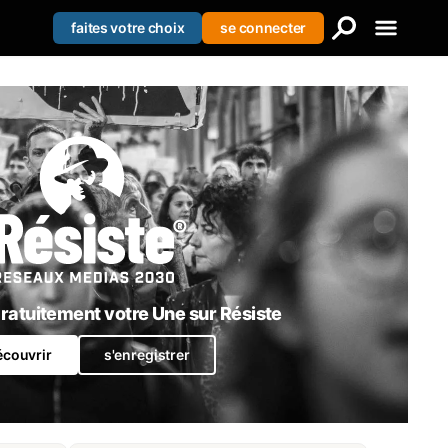
faites votre choix
se connecter
Creer votre liste
Se connecter
S'enregistrer
atuitement votre Une sur Résiste
écouvrir
s'enregistrer
La pédophilie instrumentalisée par les