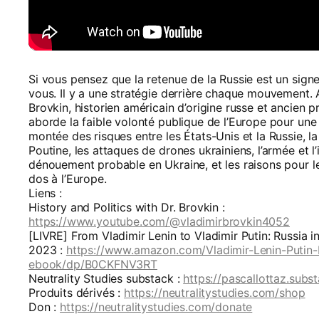
Si vous pensez que la retenue de la Russie est un signe
vous. Il y a une stratégie derrière chaque mouvement. A
Brovkin, historien américain d’origine russe et ancien 
aborde la faible volonté publique de l’Europe pour une 
montée des risques entre les États-Unis et la Russie, l
Poutine, les attaques de drones ukrainiens, l’armée et l’
dénouement probable en Ukraine, et les raisons pour l
dos à l’Europe.
Liens :
History and Politics with Dr. Brovkin :
https://www.youtube.com/@vladimirbrovkin4052
[LIVRE] From Vladimir Lenin to Vladimir Putin: Russia in
2023 :
https://www.amazon.com/Vladimir-Lenin-Putin-
ebook/dp/B0CKFNV3RT
Neutrality Studies substack :
https://pascallottaz.subs
Produits dérivés :
https://neutralitystudies.com/shop
Don :
https://neutralitystudies.com/donate