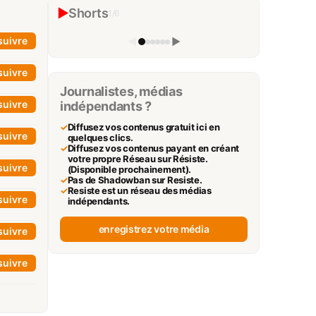
politiques #shorts
▶
Shorts
1
/
6
L'impertinent
▶
suivre
◀
▶
suivre
Journalistes, médias
suivre
indépendants ?
✓
Diffusez vos contenus gratuit ici en
suivre
quelques clics.
✓
Diffusez vos contenus payant en créant
votre propre Réseau sur Résiste.
suivre
(Disponible prochainement).
✓
Pas de Shadowban sur Resiste.
✓
Resiste est un réseau des médias
suivre
indépendants.
enregistrez votre média
suivre
suivre