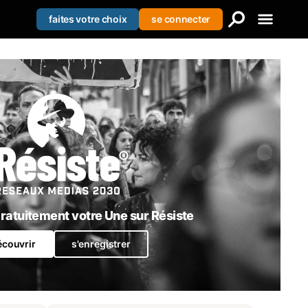
faites votre choix
se connecter
Creer votre liste
Se connecter
S'enregistrer
atuitement votre Une sur Résiste
écouvrir
s'enregistrer
La pédophilie instrumentalisée par les