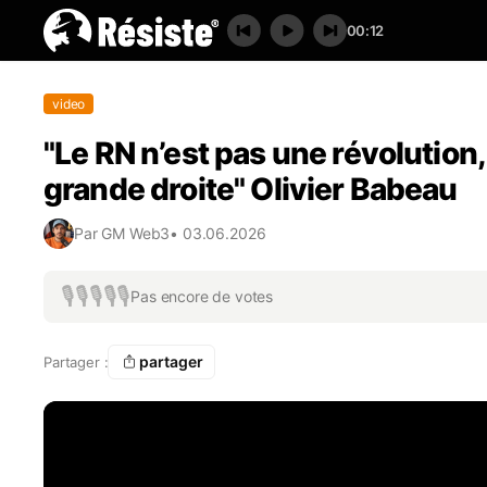
00:12
video
"Le RN n’est pas une révolution,
grande droite" Olivier Babeau
Par
GM Web3
•
03.06.2026
🎙️
🎙️
🎙️
🎙️
🎙️
Pas encore de votes
partager
Partager :