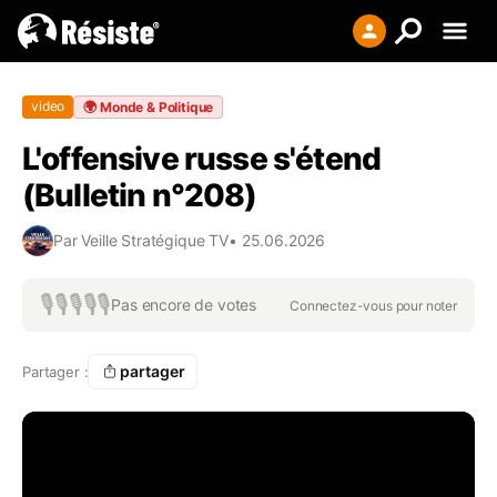
Creer votre liste
video
🌍
Monde & Politique
Se connecter
L'offensive russe s'étend
S'enregistrer
(Bulletin n°208)
Par
Veille Stratégique TV
•
25.06.2026
🎙️
🎙️
🎙️
🎙️
🎙️
Pas encore de votes
Connectez-vous pour noter
partager
Partager :