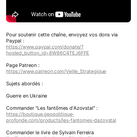
Pour soutenir cette chaîne, envoyez vos dons via
Paypal :
https://www.paypal.com/donate/?
hosted_button_id=8W86C4TEJ6FFE
Page Patreon :
https://www.patreon.com/Veille_Strategique
Sujets abordés :
Guerre en Ukraine
Commander "Les fantômes d'Azovstal" :
https://boutique.geopolitique-
profonde.com/products/les-fantomes-dazovstal
Commander le livre de Sylvain Ferreira