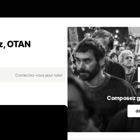
z, OTAN
Connectez-vous pour noter
Composez gr
d