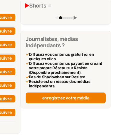
neutralise son véritable adversaire
▶
Shorts
1
/
6
The Black Elephant Experience
▶
suivre
◀
▶
suivre
Journalistes, médias
suivre
indépendants ?
✓
Diffusez vos contenus gratuit ici en
suivre
quelques clics.
✓
Diffusez vos contenus payant en créant
votre propre Réseau sur Résiste.
suivre
(Disponible prochainement).
✓
Pas de Shadowban sur Resiste.
✓
Resiste est un réseau des médias
suivre
indépendants.
enregistrez votre média
suivre
suivre