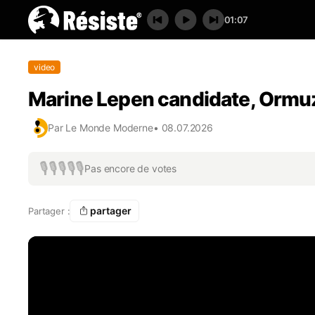
01:07
video
Marine Lepen candidate, Ormu
Par
Le Monde Moderne
•
08.07.2026
🎙️
🎙️
🎙️
🎙️
🎙️
Pas encore de votes
partager
Partager :