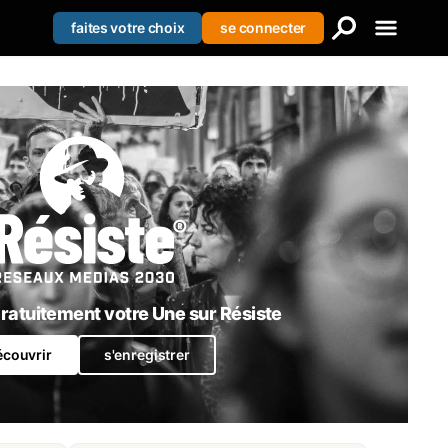
faites votre choix
se connecter
Creer votre liste
Se connecter
S'enregistrer
atuitement votre Une sur Résiste
écouvrir
s'enregistrer
RN l’instrument par lequel le système