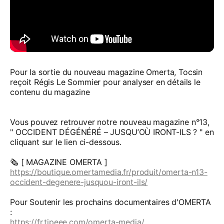
Pour la sortie du nouveau magazine Omerta, Tocsin
reçoit Régis Le Sommier pour analyser en détails le
contenu du magazine
Vous pouvez retrouver notre nouveau magazine n°13,
" OCCIDENT DÉGÉNÉRÉ – JUSQU’OÙ IRONT-ILS ? " en
cliquant sur le lien ci-dessous.
🗞️ [ MAGAZINE OMERTA ]
https://boutique.omertamedia.fr/produit/omerta-n13-
occident-degenere-jusquou-iront-ils/
Pour Soutenir les prochains documentaires d'OMERTA
:
https://fr.tipeee.com/omerta-media/