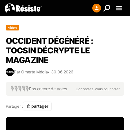
Creer votre liste
video
Se connecter
OCCIDENT DÉGÉNÉRÉ :
S'enregistrer
TOCSIN DÉCRYPTE LE
MAGAZINE
Par
Omerta Média
•
30.06.2026
🎙️
🎙️
🎙️
🎙️
🎙️
Pas encore de votes
Connectez-vous pour noter
partager
Partager :