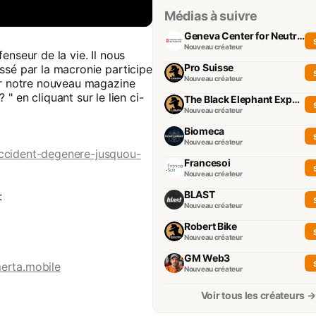
Médias à suivre
Geneva Center for Neutrality
Nouveau créateur
enseur de la vie. Il nous
Pro Suisse
ssé par la macronie participe
Nouveau créateur
ver notre nouveau magazine
n cliquant sur le lien ci-
The Black Elephant Experience
Nouveau créateur
Biomeca
Nouveau créateur
occident-degenere-jusquou-
Francesoi
Nouveau créateur
BLAST
:
Nouveau créateur
Robert Bike
Nouveau créateur
GM Web3
erta.mobile
Nouveau créateur
Voir tous les créateurs →