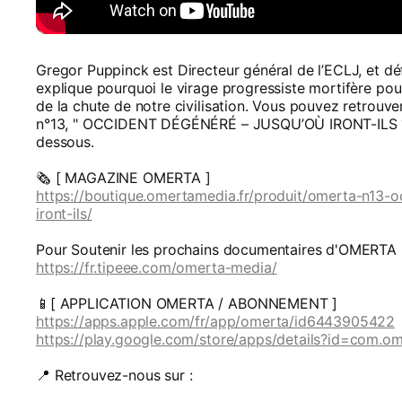
Gregor Puppinck est Directeur général de l’ECLJ, et déf
explique pourquoi le virage progressiste mortifère pou
de la chute de notre civilisation. Vous pouvez retrou
n°13, " OCCIDENT DÉGÉNÉRÉ – JUSQU’OÙ IRONT-ILS ? " e
dessous.
🗞️ [ MAGAZINE OMERTA ]
https://boutique.omertamedia.fr/produit/omerta-n13-
iront-ils/
Pour Soutenir les prochains documentaires d'OMERTA 
https://fr.tipeee.com/omerta-media/
📱[ APPLICATION OMERTA / ABONNEMENT ]
https://apps.apple.com/fr/app/omerta/id6443905422
https://play.google.com/store/apps/details?id=com.om
📍 Retrouvez-nous sur :