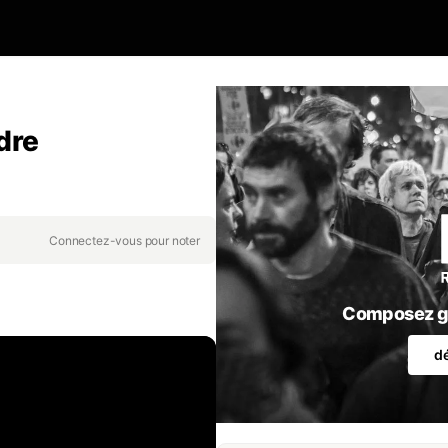
ndre
Connectez-vous pour noter
Composez gr
d