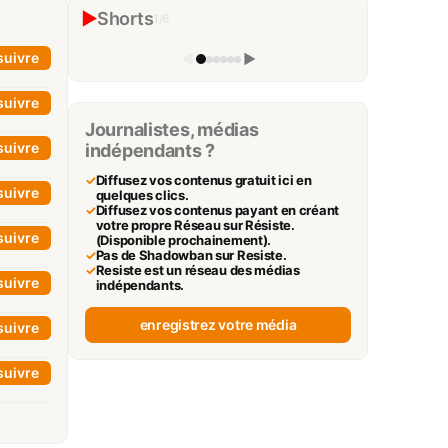
« Mûre Arctique » #idrissaberkane
▶
Shorts
1
/
6
Idriss J. Aberkane
▶
suivre
◀
▶
suivre
Journalistes, médias
suivre
indépendants ?
✓
Diffusez vos contenus gratuit ici en
suivre
quelques clics.
✓
Diffusez vos contenus payant en créant
votre propre Réseau sur Résiste.
suivre
(Disponible prochainement).
✓
Pas de Shadowban sur Resiste.
✓
Resiste est un réseau des médias
suivre
indépendants.
enregistrez votre média
suivre
suivre