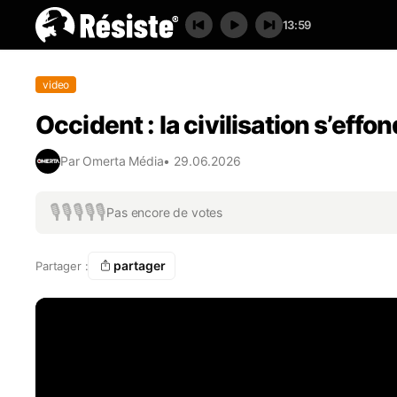
13:59
video
Occident : la civilisation s’effo
Par
Omerta Média
•
29.06.2026
🎙️
🎙️
🎙️
🎙️
🎙️
Pas encore de votes
partager
Partager :