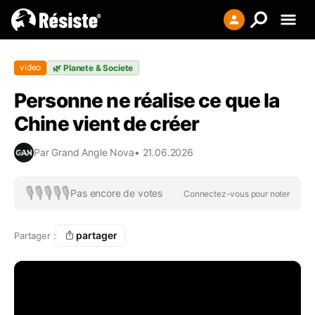
Creer votre liste
video
🌿
Planete & Societe
Se connecter
Personne ne réalise ce que la
S'enregistrer
Chine vient de créer
Par
Grand Angle Nova
•
21.06.2026
🎙️
🎙️
🎙️
🎙️
🎙️
Pas encore de votes
Connectez-vous pour noter
partager
Partager :