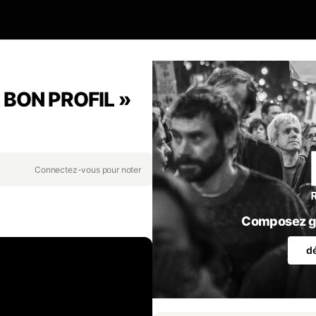
E BON PROFIL »
Connectez-vous pour noter
Composez gr
d