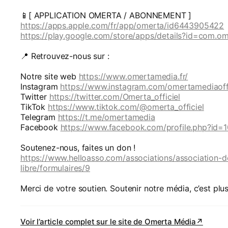
📱[ APPLICATION OMERTA / ABONNEMENT ]
https://apps.apple.com/fr/app/omerta/id6443905422
https://play.google.com/store/apps/details?id=com.om
📍 Retrouvez-nous sur :
Notre site web
https://www.omertamedia.fr/
Instagram
https://www.instagram.com/omertamediaoffi
Twitter
https://twitter.com/Omerta_officiel
TikTok
https://www.tiktok.com/@omerta_officiel
Telegram
https://t.me/omertamedia
Facebook
https://www.facebook.com/profile.php?id
Soutenez-nous, faites un don !
https://www.helloasso.com/associations/association-d
libre/formulaires/9
Merci de votre soutien. Soutenir notre média, c’est plus
Voir l’article complet sur le site de
Omerta Média
↗