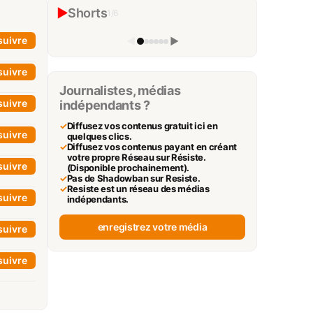
#shorts
▶
Shorts
1
/
6
L'impertinent
▶
suivre
◀
▶
suivre
Journalistes, médias
suivre
indépendants ?
✓
Diffusez vos contenus gratuit ici en
suivre
quelques clics.
✓
Diffusez vos contenus payant en créant
votre propre Réseau sur Résiste.
suivre
(Disponible prochainement).
✓
Pas de Shadowban sur Resiste.
✓
Resiste est un réseau des médias
suivre
indépendants.
enregistrez votre média
suivre
suivre