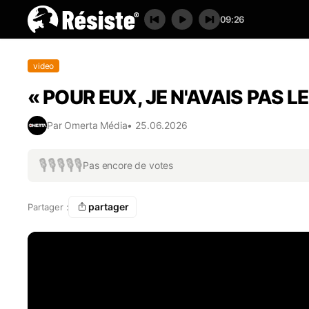
09:26
video
« POUR EUX, JE N'AVAIS PAS L
Par
Omerta Média
•
25.06.2026
🎙️
🎙️
🎙️
🎙️
🎙️
Pas encore de votes
partager
Partager :