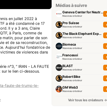
Médias à suivre
Geneva Center for Neutrality
Nouveau créateur
mis en juillet 2022 à
Pro Suisse
OQTF a été condamné ce 17
Nouveau créateur
rd. Il y a 3 ans, Claire
 OQTF, à Paris, comme de
The Black Elephant Experience
e matin, pour parler de son
Nouveau créateur
ie et de sa reconstruction,
Biomeca
e. Aujourd'hui fondatrice de
Nouveau créateur
 victimes de violences dans
Francesoi
Nouveau créateur
BLAST
érie n°3, " IRAN - LA FAUTE
Nouveau créateur
ur le lien ci-dessous.
Robert Bike
Nouveau créateur
-la-faute-de-trump-le-
GM Web3
Nouveau créateur
:
Voir tous les créateurs →