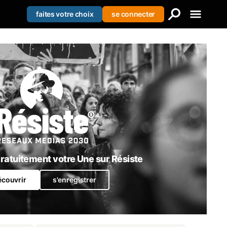
faites votre choix
se connecter
Creer votre liste
Se connecter
S'enregistrer
atuitement votre Une sur Résiste
écouvrir
s'enregistrer
Pourquoi la Suisse est pro-Israël?