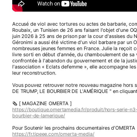
Accusé de viol avec tortures ou actes de barbarie, com
Roubaix, un Tunisien de 26 ans faisant l'objet d'une 
juin 2026 à 25 ans de prison par la cour d'assises du No
Géronimi a aussi été victime d'un viol barbare par un
nombreuses jeunes femmes en France. Julie la reçoit c
livre sorti en début d'année, du chamboulement de sa v
confrontée à l'abandon du gouvernement et de la justic
l'association « Eclats defemme », elle accompagne les
leur reconstruction.
Vous pouvez retrouver notre nouveau magazine hors s
DE TRUMP, LE BOURBIER DE L'AMÉRIQUE " en cliquant s
🗞️ [ MAGAZINE OMERTA ]
https://boutique.omertamedia.fr/produit/hors-serie-n3
bourbier-de-lamerique/
Pour Soutenir les prochains documentaires d'OMERTA 
https://fr.tipeee.com/omerta-media/