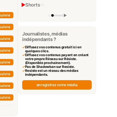
LE TABOU DES COUPLES LESBIENS
▶
Shorts
1
/
6
Biomeca
▶
suivre
◀
▶
suivre
Journalistes, médias
suivre
indépendants ?
✓
Diffusez vos contenus gratuit ici en
suivre
quelques clics.
✓
Diffusez vos contenus payant en créant
votre propre Réseau sur Résiste.
suivre
(Disponible prochainement).
✓
Pas de Shadowban sur Resiste.
✓
Resiste est un réseau des médias
suivre
indépendants.
enregistrez votre média
suivre
suivre