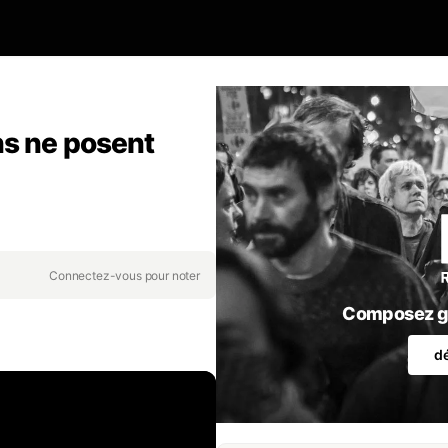
ns ne posent
Connectez-vous pour noter
Composez gr
d