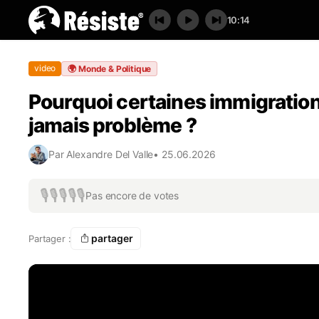
10:14
video
🌍
Monde & Politique
Pourquoi certaines immigratio
jamais problème ?
Par
Alexandre Del Valle
•
25.06.2026
🎙️
🎙️
🎙️
🎙️
🎙️
Pas encore de votes
partager
Partager :