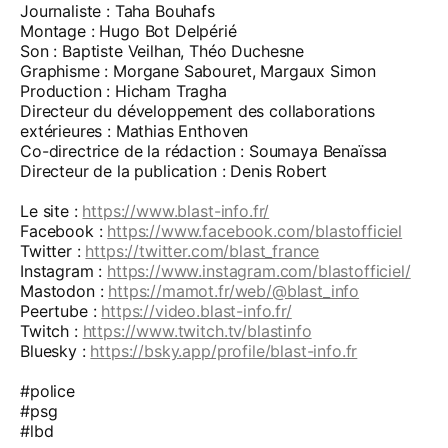
Journaliste : Taha Bouhafs
Montage : Hugo Bot Delpérié
Son : Baptiste Veilhan, Théo Duchesne
Graphisme : Morgane Sabouret, Margaux Simon
Production : Hicham Tragha
Directeur du développement des collaborations
extérieures : Mathias Enthoven
Co-directrice de la rédaction : Soumaya Benaïssa
Directeur de la publication : Denis Robert
Le site :
https://www.blast-info.fr/
Facebook :
https://www.facebook.com/blastofficiel
Twitter :
https://twitter.com/blast_france
Instagram :
https://www.instagram.com/blastofficiel/
Mastodon :
https://mamot.fr/web/@blast_info
Peertube :
https://video.blast-info.fr/
Twitch :
https://www.twitch.tv/blastinfo
Bluesky :
https://bsky.app/profile/blast-info.fr
#police
#psg
#lbd