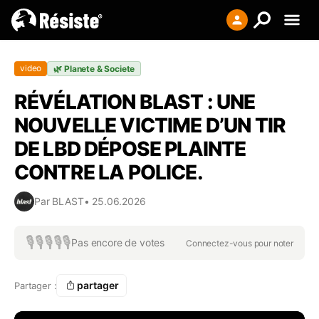
Creer votre liste
video
🌿
Planete & Societe
Se connecter
RÉVÉLATION BLAST : UNE
S'enregistrer
NOUVELLE VICTIME D’UN TIR
DE LBD DÉPOSE PLAINTE
CONTRE LA POLICE.
Par
BLAST
•
25.06.2026
🎙️
🎙️
🎙️
🎙️
🎙️
Pas encore de votes
Connectez-vous pour noter
partager
Partager :