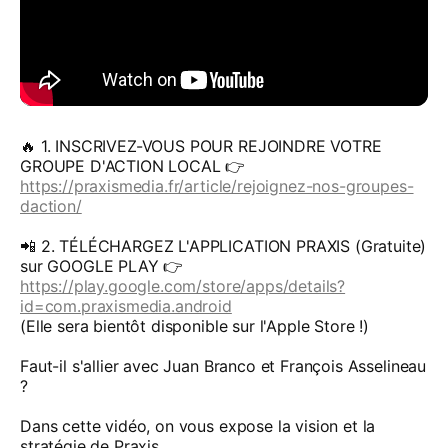
🔥 1. INSCRIVEZ-VOUS POUR REJOINDRE VOTRE
GROUPE D'ACTION LOCAL 👉
https://praxismedia.fr/article/rejoignez-nos-groupes-
daction/
📲 2. TÉLÉCHARGEZ L'APPLICATION PRAXIS (Gratuite)
sur GOOGLE PLAY 👉
https://play.google.com/store/apps/details?
id=com.praxismedia.android
(Elle sera bientôt disponible sur l'Apple Store !)
Faut-il s'allier avec Juan Branco et François Asselineau
?
Dans cette vidéo, on vous expose la vision et la
stratégie de Praxis.