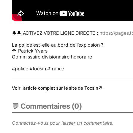
🔔🔔 ACTIVEZ VOTRE LIGNE DIRECTE :
https://pages.t
La police est-elle au bord de l’explosion ?
🔷 Patrick Yvars
Commissaire divisionnaire honoraire
#police #tocsin #france
Voir l’article complet sur le site de
Tocsin
↗
💬 Commentaires (
0
)
Connectez-vous
pour laisser un commentaire.