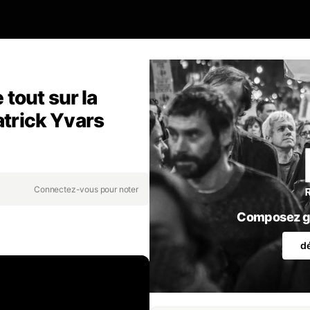
tout sur la
atrick Yvars
Connectez-vous pour noter
Composez gr
d