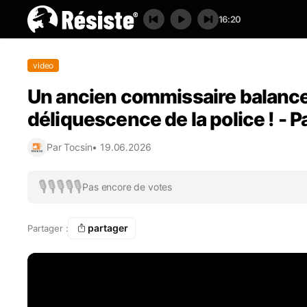
16:20
video
Un ancien commissaire balance 
déliquescence de la police ! - P
Par
Tocsin
•
19.06.2026
🎙️
🎙️
🎙️
🎙️
🎙️
Pas encore de votes
partager
Partager :