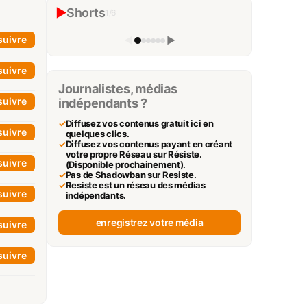
Mélenchon, LA RUPTURE
▶
Shorts
1
/
6
The Black Elephant Experience
▶
suivre
◀
▶
suivre
Journalistes, médias
suivre
indépendants ?
✓
Diffusez vos contenus gratuit ici en
suivre
quelques clics.
✓
Diffusez vos contenus payant en créant
votre propre Réseau sur Résiste.
suivre
(Disponible prochainement).
✓
Pas de Shadowban sur Resiste.
✓
Resiste est un réseau des médias
suivre
indépendants.
enregistrez votre média
suivre
suivre