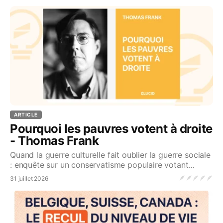
ARTICLE
Pourquoi les pauvres votent à droite
- Thomas Frank
Quand la guerre culturelle fait oublier la guerre sociale
: enquête sur un conservatisme populaire votant
contre ses intérêts...Source
🪶
🪶
🪶
🪶
🪶
31 juillet 2026