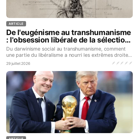
ARTICLE
De l'eugénisme au transhumanisme
: l'obsession libérale de la sélection
des meilleurs
Du darwinisme social au transhumanisme, comment
une partie du libéralisme a nourri les extrêmes droites
modernes...Source
🪶
🪶
🪶
🪶
🪶
29 juillet 2026
ARTICLE