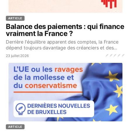
ARTICLE
Balance des paiements : qui finance
vraiment la France ?
Derrière l'équilibre apparent des comptes, la France
dépend toujours davantage des créanciers et des
capitaux étrangers...Source
🪶
🪶
🪶
🪶
🪶
23 juillet 2026
ARTICLE