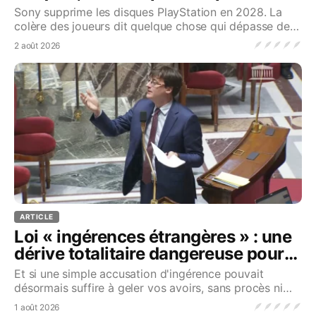
posséder
Sony supprime les disques PlayStation en 2028. La
colère des joueurs dit quelque chose qui dépasse de
loin le jeu vidéo...Source
🪶
🪶
🪶
🪶
🪶
2 août 2026
ARTICLE
Loi « ingérences étrangères » : une
dérive totalitaire dangereuse pour
tous les Français
Et si une simple accusation d'ingérence pouvait
désormais suffire à geler vos avoirs, sans procès ni
décision d'un juge ?...Source
🪶
🪶
🪶
🪶
🪶
1 août 2026