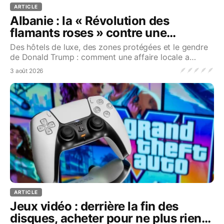
ARTICLE
Albanie : la « Révolution des
flamants roses » contre une
oligarchie que l'UE cautionne
Des hôtels de luxe, des zones protégées et le gendre
de Donald Trump : comment une affaire locale a
embrasé toute l'Albanie...Source
🪶
🪶
🪶
🪶
🪶
3 août 2026
ARTICLE
Jeux vidéo : derrière la fin des
disques, acheter pour ne plus rien