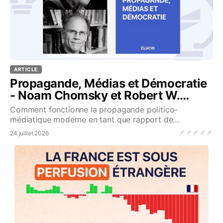
ARTICLE
Propagande, Médias et Démocratie
- Noam Chomsky et Robert W.
McChesney
Comment fonctionne la propagande politico-
médiatique moderne en tant que rapport de
domination sociale ?...Source
🪶
🪶
🪶
🪶
🪶
24 juillet 2026