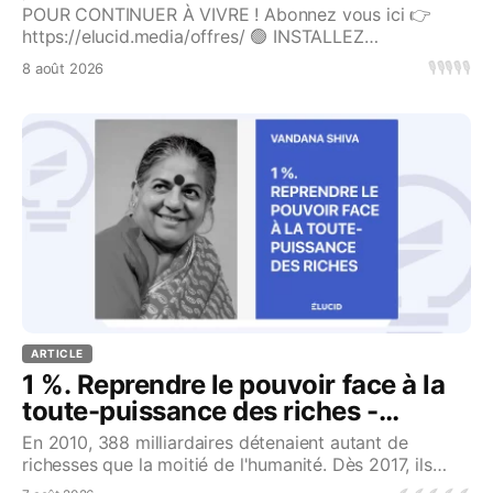
lucidité face aux propagandes de tous bords.

POUR CONTINUER À VIVRE ! Abonnez vous ici 👉
https://elucid.media/offres/ 🟢 INSTALLEZ
Là où d’autres cherchent à noyer les lecteurs dans 
L’APPLICATION MOBILE ÉLUCID DÈS AUJOURD’HUI :
un flot d’informations inutiles, Élucid propose de 
🎙️
🎙️
🎙️
🎙️
🎙️
8 août 2026
Apple : https://apps.apple.com/fr/app/élucid-média-
prendre le temps de regarder plus haut et plus 
indépendant/id6502544441Android :
loin. Chez nous, personne n’est considéré comme 
https://play.google.com/store/apps/detail
du « temps de cerveau disponible ».
ARTICLE
1 %. Reprendre le pouvoir face à la
toute-puissance des riches -
Vandana Shiva
En 2010, 388 milliardaires détenaient autant de
richesses que la moitié de l'humanité. Dès 2017, ils
n'étaient plus que 8...Source