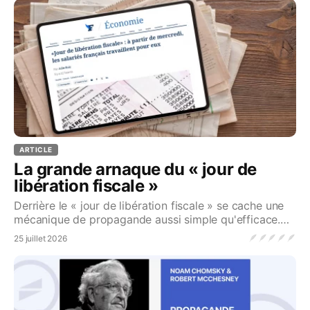
ARTICLE
La grande arnaque du « jour de
libération fiscale »
Derrière le « jour de libération fiscale » se cache une
mécanique de propagande aussi simple qu'efficace.
On démonte le mythe...Source
🪶
🪶
🪶
🪶
🪶
25 juillet 2026