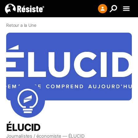
Creer votre liste
Retour a la Une
Se connecter
S'enregistrer
ÉLUCID
Journalistes / économiste
— ÉLUCID