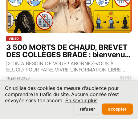
VIDEO
3 500 MORTS DE CHAUD, BREVET
DES COLLÈGES BRADÉ : bienvenue
en nullocratie !
▷ ON A BESOIN DE VOUS ! ABONNEZ-VOUS À
ÉLUCID POUR FAIRE VIVRE L’INFORMATION LIBRE 👉
https://elucid.media/offres/🟢 INSTALLEZ
🎙️
🎙️
🎙️
🎙️
🎙️
18 juillet 2026
L’APPLICATION MOBILE ÉL
On utilise des cookies de mesure d'audience pour
comprendre le trafic du site. Aucune donnée n'est
envoyée sans ton accord.
En savoir plus
.
refuser
accepter