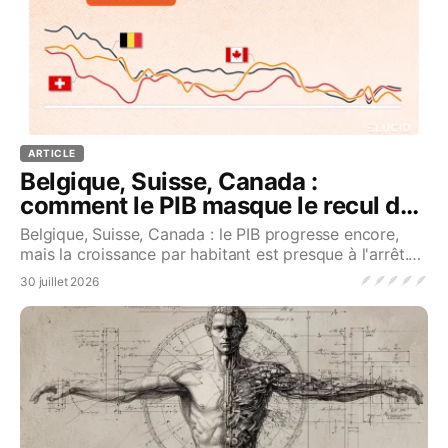
ARTICLE
Belgique, Suisse, Canada :
comment le PIB masque le recul du
niveau de vie
Belgique, Suisse, Canada : le PIB progresse encore,
mais la croissance par habitant est presque à l'arrêt.
Pourquoi ?...Source
🪶
🪶
🪶
🪶
🪶
30 juillet 2026