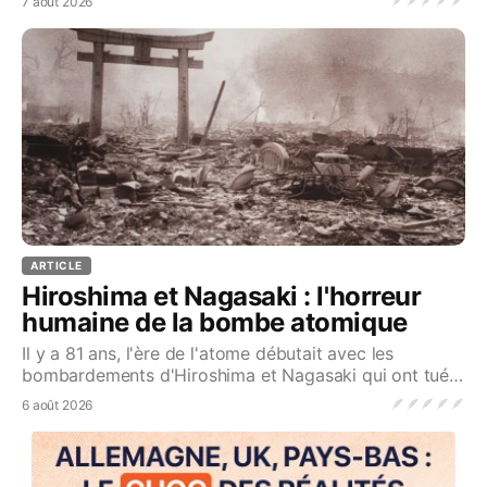
🪶
🪶
🪶
🪶
🪶
7 août 2026
ARTICLE
Hiroshima et Nagasaki : l'horreur
humaine de la bombe atomique
Il y a 81 ans, l'ère de l'atome débutait avec les
bombardements d'Hiroshima et Nagasaki qui ont tué
plus de 200 000 personnes...Source
🪶
🪶
🪶
🪶
🪶
6 août 2026