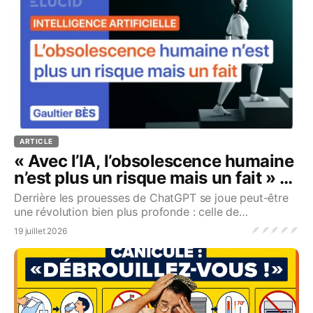
ARTICLE
« Avec l’IA, l’obsolescence humaine
n’est plus un risque mais un fait » -
Gaultier Bès
Derrière les prouesses de ChatGPT se joue peut-être
une révolution bien plus profonde : celle de
l'obsolescence de l'homme...Source
🪶
🪶
🪶
🪶
🪶
19 juillet 2026