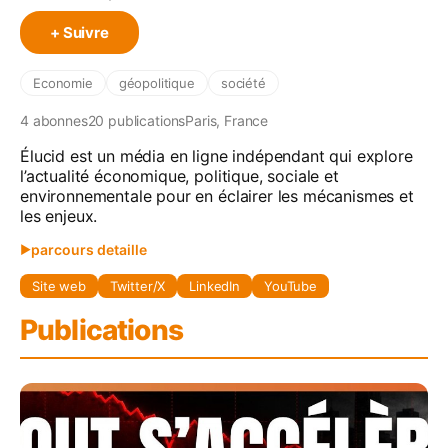
+ Suivre
Economie
géopolitique
société
4
abonne
s
20
publication
s
Paris, France
Élucid est un média en ligne indépendant qui explore
l’actualité économique, politique, sociale et
environnementale pour en éclairer les mécanismes et
les enjeux.
parcours detaille
▶
Site web
Twitter/X
LinkedIn
YouTube
Élucid c'est quoi ?

Élucid est un média en ligne indépendant qui 
Publications
explore l’actualité économique, politique, sociale 
et environnementale pour en éclairer les 
mécanismes et les enjeux.

Fondé en 2021 par le spécialiste de la donnée 
économique et démographique Olivier Berruyer, 