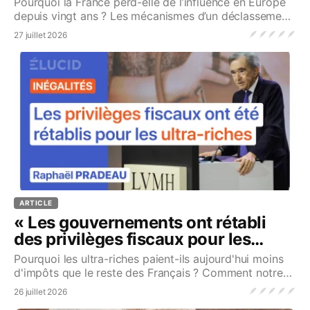
Pourquoi la France perd-elle de l’influence en Europe
depuis vingt ans ? Les mécanismes d’un déclassement
silencieux...Source
🪶
🪶
🪶
🪶
🪶
27 juillet 2026
ARTICLE
« Les gouvernements ont rétabli
des privilèges fiscaux pour les
ultra-riches » R. Pradeau
Pourquoi les ultra-riches paient-ils aujourd'hui moins
d'impôts que le reste des Français ? Comment notre
fiscalité a basculé...Source
🪶
🪶
🪶
🪶
🪶
26 juillet 2026