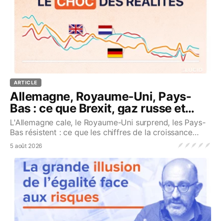
ARTICLE
Allemagne, Royaume-Uni, Pays-
Bas : ce que Brexit, gaz russe et
immigration ont changé
L'Allemagne cale, le Royaume-Uni surprend, les Pays-
Bas résistent : ce que les chiffres de la croissance
révèlent vraiment...Source
🪶
🪶
🪶
🪶
🪶
5 août 2026