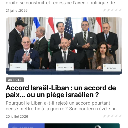
droite se construit et redessine l'avenir politique de
l'Europe...Source
🪶
🪶
🪶
🪶
🪶
21 juillet 2026
ARTICLE
Accord Israël-Liban : un accord de
paix... ou un piège israélien ?
Pourquoi le Liban a-t-il rejeté un accord pourtant
censé mettre fin à la guerre ? Son contenu révèle une
tout autre réalité...Source
🪶
🪶
🪶
🪶
🪶
20 juillet 2026