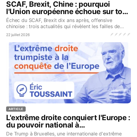
SCAF, Brexit, Chine : pourquoi
l'Union européenne échoue sur tous
les fronts
Échec du SCAF, Brexit dix ans après, offensive
chinoise : trois actualités qui révèlent les failles de
l'Union européenne...Source
🪶
🪶
🪶
🪶
🪶
22 juillet 2026
ARTICLE
L'extrême droite conquiert l'Europe :
du pouvoir national à
l'internationale trumpiste
De Trump à Bruxelles, une internationale d'extrême