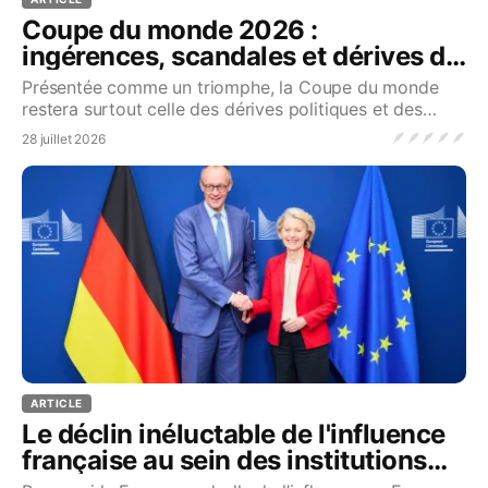
Coupe du monde 2026 :
ingérences, scandales et dérives du
football business
Présentée comme un triomphe, la Coupe du monde
restera surtout celle des dérives politiques et des
excès du football business...Source
🪶
🪶
🪶
🪶
🪶
28 juillet 2026
ARTICLE
Le déclin inéluctable de l'influence
française au sein des institutions
européennes