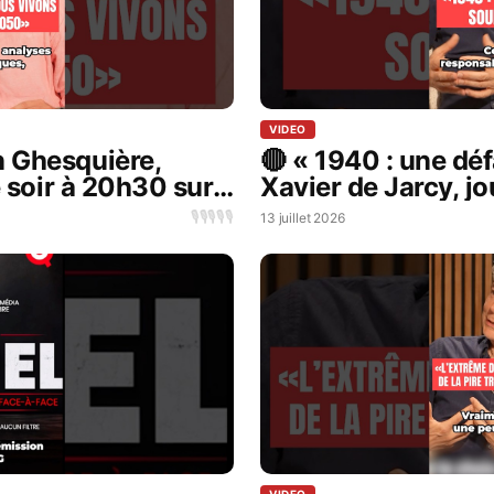
VIDEO
n Ghesquière,
🔴 « 1940 : une déf
e soir à 20h30 sur
Xavier de Jarcy, jo
in !
🎙️
🎙️
🎙️
🎙️
🎙️
13 juillet 2026