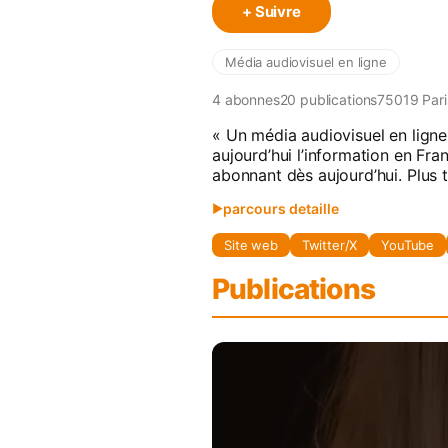
+ Suivre
Média audiovisuel en ligne
4
abonne
s
20
publication
s
75019 Pari
« Un média audiovisuel en ligne
aujourd’hui l’information en Fra
abonnant dès aujourd’hui. Plus 
parcours detaille
▶
Site web
Twitter/X
YouTube
Les médias français traversent
se déliter. La vie démocratiqu
Publications
possèdent leurs titres, se voi
relever le combat de l’inform
Lancé en 2019, QG le média li
enquêtes. Notre but est d’acc
justice sociale, ou des liber
répressifs, et ne trouvent plus
La réussite de ce combat dép