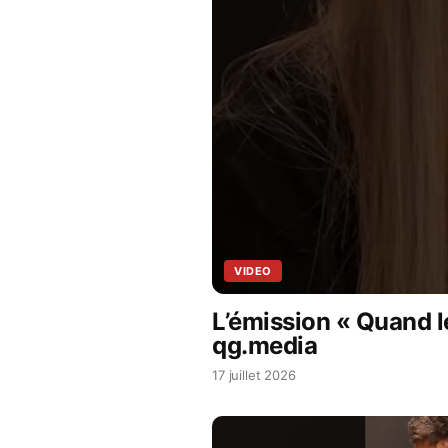
nous lisent, nous avons choisi
médias. Contribuez dès maint
faussement désintéressés, aux
indépendants acceptent.

Beaucoup d’entre nous veulent 
masse. QG vous propose de re
vite nous retrouverons une vo
VIDEO
L’émission « Quand le
qg.media
17 juillet 2026