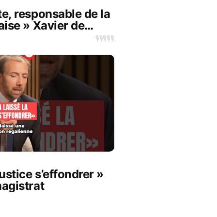
te, responsable de la
aise » Xavier de
🎙️
🎙️
🎙️
🎙️
🎙️
justice s’effondrer »
magistrat