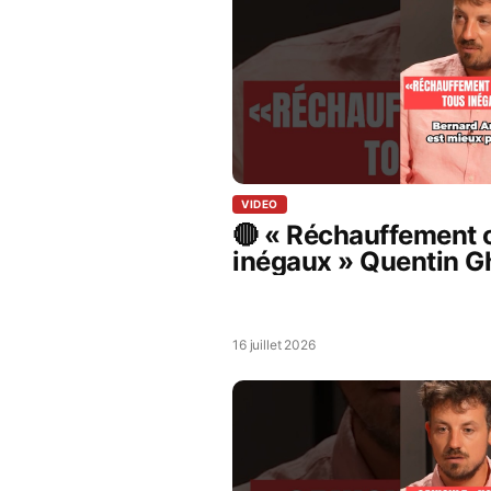
VIDEO
🔴 « Réchauffement c
inégaux » Quentin G
spécialiste climat
16 juillet 2026