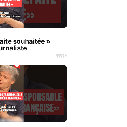
aite souhaitée »
urnaliste
🎙️
🎙️
🎙️
🎙️
🎙️