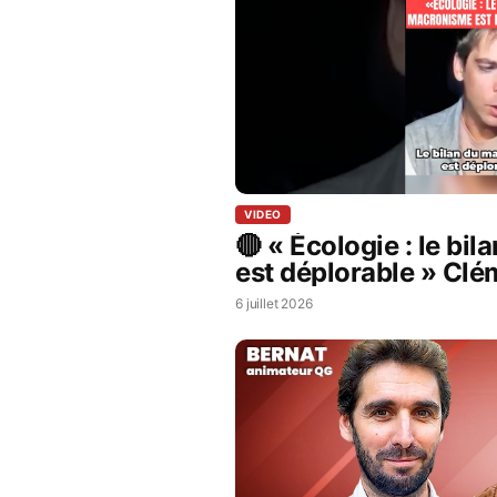
VIDEO
🔴 « Écologie : le bi
est déplorable » Clé
expert climat
6 juillet 2026