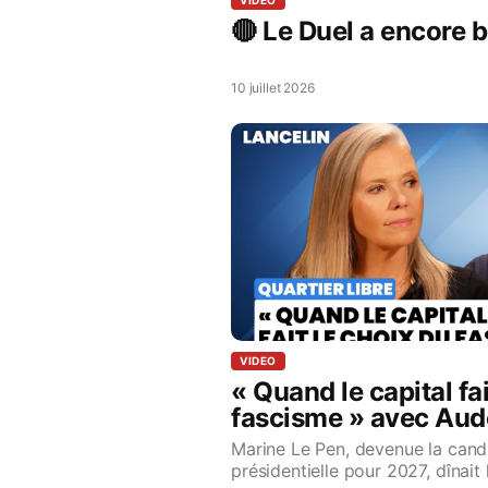
VIDEO
🔴 Le Duel a encore b
10 juillet 2026
VIDEO
« Quand le capital fai
fascisme » avec Aude
Xavier de Jarcy
Marine Le Pen, devenue la candi
présidentielle pour 2027, dînait 