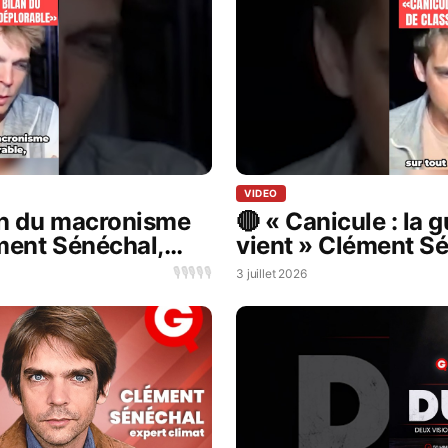
VIDEO
lan du macronisme
🔴 « Canicule : la 
ment Sénéchal,
vient » Clément Sé
climat
🎙️
🎙️
🎙️
🎙️
🎙️
3 juillet 2026