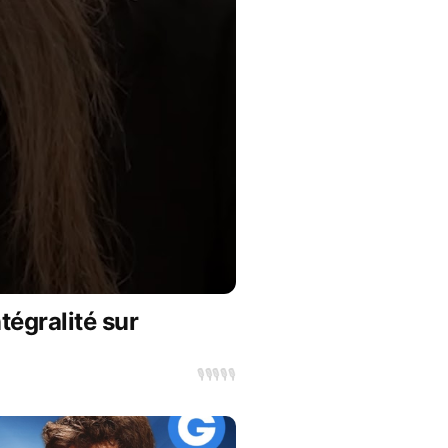
euves pour la liberté des 
t aux pouvoirs, aux mécènes 
ias prétendument 
nanciers, et leurs médias de 
t nous serons nombreux, plus 
tégralité sur
🎙️
🎙️
🎙️
🎙️
🎙️