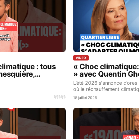
VIDEO
limatique : tous
« Choc climatique:
hesquière,
» avec Quentin Ghe
Lancelin
L’été 2026 s'annonce d’ores 
où le réchauffement climati
d’être une présomption, un h
🎙️
🎙️
🎙️
🎙️
🎙️
15 juillet 2026