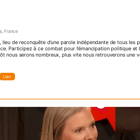
s, France
, lieu de reconquête d’une parole indépendante de tous les p
nce. Participez à ce combat pour l’émancipation politique et 
tôt nous serons nombreux, plus vite nous retrouverons une v
Lien
 une des pires crises de leur histoire. La confiance des cito
e en sort incroyablement fragilisée. Les journalistes, assimi
ent l’objet d’un soupçon généralisé. C’est la raison pour laqu
ation à 100% indépendante.

bre propose chaque semaine des entretiens, des débats, des 
ompagner le combat de ceux qui, depuis les lanceurs d’alerte
tés fondamentales, se retrouvent sans levier face à des gouve
 de relais dans les médias existants.

end entièrement de vous. Ne souhaitant être financés que pa