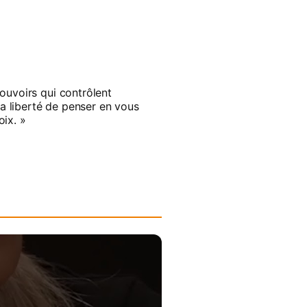
ouvoirs qui contrôlent
la liberté de penser en vous
oix. »
yens à leur égard ne cesse de 
lés aux patrons du CAC 40 qui 
elle nous avons décidé de 
lives, des reportages et des 
 jusqu’aux défenseurs de la 
rnements toujours plus 
r ceux qui nous regardent et 