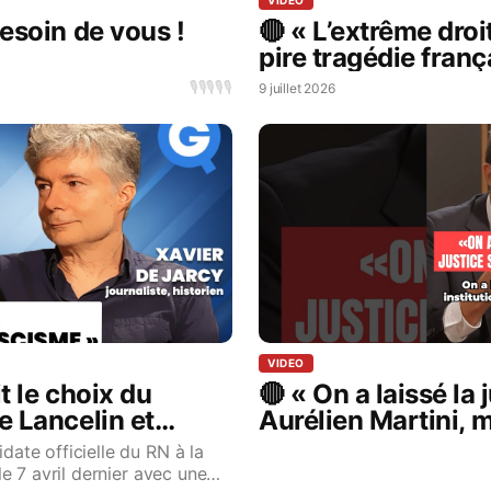
VIDEO
esoin de vous !
🔴 « L’extrême droi
pire tragédie franç
Jarcy, journaliste
🎙️
🎙️
🎙️
🎙️
🎙️
9 juillet 2026
VIDEO
t le choix du
🔴 « On a laissé la 
 Lancelin et
Aurélien Martini, 
date officielle du RN à la
le 7 avril dernier avec une