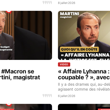
0:
🎙️
🎙️
🎙️
🎙️
🎙️
8 juillet 2026
VIDEO
: #Macron se
« Affaire Lyhanna : 
tini, magistrat
coupable ? », avec
François Boulo
Il y a des drames qui, au-delà
agissent comme des révélate
institutions. L’affaire Lyhann
🎙️
🎙️
🎙️
🎙️
🎙️
6 juillet 2026