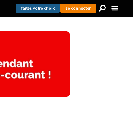
faites votre choix
se connecter
Creer votre liste
Se connecter
S'enregistrer