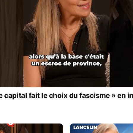
 le modèle de l’abonnement payant, le seul à avoir fait ses pr
enant afin de garantir notre totale indépendance par rappor
 partis, et à toutes les formes d’influence que d’autres méd
agir mais se sentent broyés par les pouvoirs politiques et fi
partir ensemble à la reconquête de l’espace public. Plus tô
ix.
 capital fait le choix du fascisme » en in