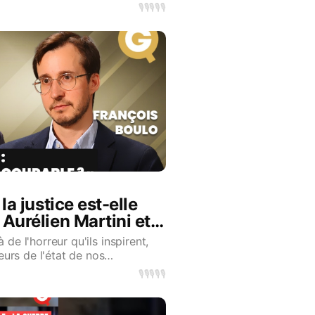
🎙️
🎙️
🎙️
🎙️
🎙️
la justice est-elle
 Aurélien Martini et
 de l'horreur qu'ils inspirent,
urs de l'état de nos
a est de c
🎙️
🎙️
🎙️
🎙️
🎙️