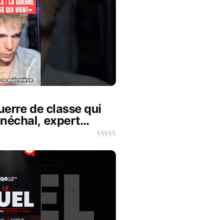
guerre de classe qui
néchal, expert
🎙️
🎙️
🎙️
🎙️
🎙️