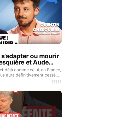
 s'adapter ou mourir
squière et Aude
et déjà comme celui, en France,
que aura définitivement cessé
orizo
🎙️
🎙️
🎙️
🎙️
🎙️