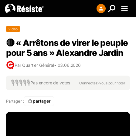
Creer votre liste
video
Se connecter
🔴 « Arrêtons de virer le peuple
S'enregistrer
pour 5 ans » Alexandre Jardin
Par
Quartier Général
•
03.06.2026
🎙️
🎙️
🎙️
🎙️
🎙️
Pas encore de votes
Connectez-vous pour noter
partager
Partager :