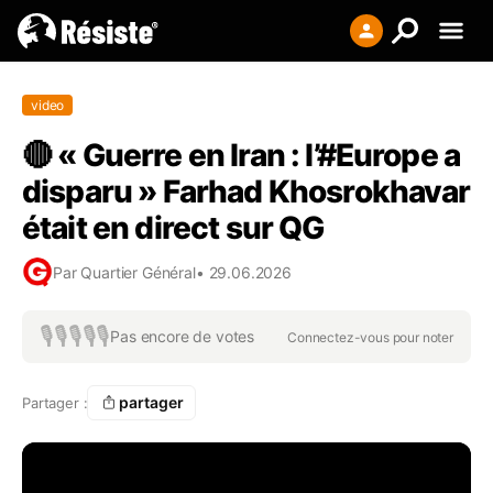
Creer votre liste
video
Se connecter
🔴 « Guerre en Iran : l’#Europe a
S'enregistrer
disparu » Farhad Khosrokhavar
était en direct sur QG
Par
Quartier Général
•
29.06.2026
🎙️
🎙️
🎙️
🎙️
🎙️
Pas encore de votes
Connectez-vous pour noter
partager
Partager :