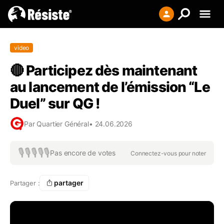
Creer votre liste
video
Se connecter
🔴 Participez dès maintenant
S'enregistrer
au lancement de l’émission “Le
Duel” sur QG !
Par
Quartier Général
•
24.06.2026
🎙️
🎙️
🎙️
🎙️
🎙️
Pas encore de votes
Connectez-vous pour noter
partager
Partager :