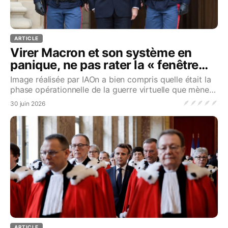
ARTICLE
Virer Macron et son système en
panique, ne pas rater la « fenêtre
d’opportunité ».
Image réalisée par IAOn a bien compris quelle était la
phase opérationnelle de la guerre virtuelle que mène
l’Occident en Ukraine. Le réel n’a aucune
🪶
🪶
🪶
🪶
🪶
30 juin 2026
ARTICLE