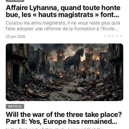
Affaire Lyhanna, quand toute honte
bue, les « hauts magistrats » font
des communiqués
Coucou les amis magistrats, il ne vous reste plus qu’à
faire adopter une réforme de la formation à l’École
Nationale de la Magistrature. Pour que dans
🪶
🪶
🪶
🪶
🪶
25 juin 2026
ARTICLE
Will the war of the three take place?
Part II: Yes, Europe has remained
rational!