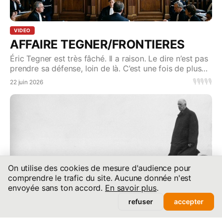
VIDEO
AFFAIRE TEGNER/FRONTIERES
Éric Tegner est très fâché. Il a raison. Le dire n’est pas
prendre sa défense, loin de là. C’est une fois de plus
pointer les dérives d’une magistratu
🎙️
🎙️
🎙️
🎙️
🎙️
22 juin 2026
On utilise des cookies de mesure d'audience pour
comprendre le trafic du site. Aucune donnée n'est
envoyée sans ton accord.
En savoir plus
.
refuser
accepter
ARTICLE
D’un 18 juin, l’autre…