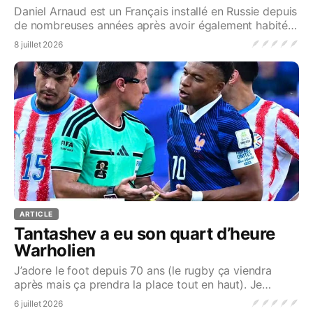
voulait du bien
Daniel Arnaud est un Français installé en Russie depuis
de nombreuses années après avoir également habité
l’Ukraine après la chute de l’Union soviétiq
🪶
🪶
🪶
🪶
🪶
8 juillet 2026
ARTICLE
Tantashev a eu son quart d’heure
Warholien
J’adore le foot depuis 70 ans (le rugby ça viendra
après mais ça prendra la place tout en haut). Je
connais toute l’histoire des différentes compétiti
🪶
🪶
🪶
🪶
🪶
6 juillet 2026