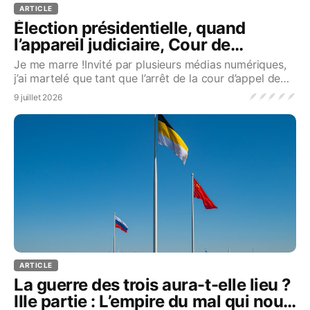
ARTICLE
Élection présidentielle, quand
l’appareil judiciaire, Cour de
cassation en tête capitule (enfin) en
Je me marre !Invité par plusieurs médias numériques,
rase campagne
j’ai martelé que tant que l’arrêt de la cour d’appel de
Paris, qui a déchiqueté le torchon judici
🪶
🪶
🪶
🪶
🪶
9 juillet 2026
ARTICLE
La guerre des trois aura-t-elle lieu ?
IIIe partie : L’empire du mal qui nous