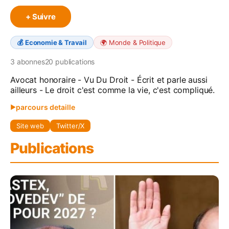
+ Suivre
💰
Economie & Travail
🌍
Monde & Politique
3
abonne
s
20
publication
s
Avocat honoraire - Vu Du Droit - Écrit et parle aussi
ailleurs - Le droit c'est comme la vie, c'est compliqué.
parcours detaille
▶
Site web
Twitter/X
Régis de Castelnau est né le 7 mars 1950 à Rabat 
au Maroc. Ses parents s’y étaient connus pendant 
Publications
la deuxième guerre mondiale, son père ayant 
rejoint l’armée d’Afrique avant de participer aux 
campagnes de la France combattante jusque dans 
les Vosges où il sera grièvement blessé en 
novembre 1944 pour ensuite retourner au Maroc. 
La famille rentrera en métropole en 1954 pour 
ensuite mener la vie nomade des militaires de 
carrière : Coëtquidan, Tübingen, Sarrebourg, 