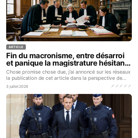
ARTICLE
Fin du macronisme, entre désarroi
et panique la magistrature hésitante
(1re partie)
Chose promise chose due, j’ai annoncé sur les réseaux
la publication de cet article dans la perspective de
l’arrêt qui doit être rendu par la cour d’a
🪶
🪶
🪶
🪶
🪶
3 juillet 2026