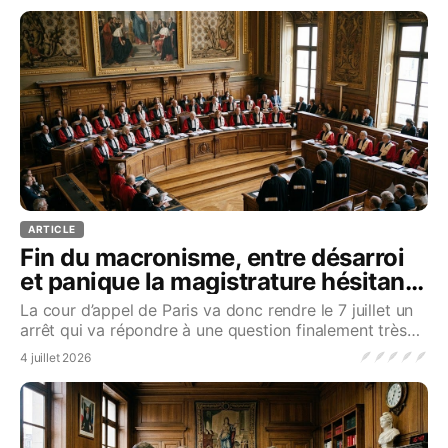
ARTICLE
Fin du macronisme, entre désarroi
et panique la magistrature hésitante
(2e partie)
La cour d’appel de Paris va donc rendre le 7 juillet un
arrêt qui va répondre à une question finalement très
simple. En France, le juge judiciaire peu
🪶
🪶
🪶
🪶
🪶
4 juillet 2026