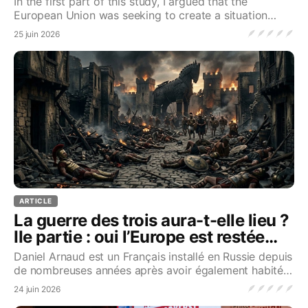
In the first part of this study, I argued that the
European Union was seeking to create a situation
resembling a « phoney war » between itself and Rus
🪶
🪶
🪶
🪶
🪶
25 juin 2026
ARTICLE
La guerre des trois aura-t-elle lieu ?
IIe partie : oui l’Europe est restée
rationnelle !
Daniel Arnaud est un Français installé en Russie depuis
de nombreuses années après avoir également habité
l’Ukraine après la chute de l’Union soviétiq
🪶
🪶
🪶
🪶
🪶
24 juin 2026